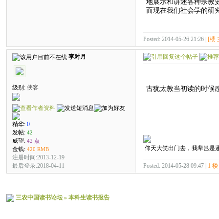
地展示和讲述各种宗教
而现在我们社会学的研
Posted: 2014-05-26 21:26 |
[楼 
李对月
级别:
侠客
古犹太教当初读的时候
精华:
0
发帖:
42
威望:
42 点
仰天大笑出门去，我辈岂是
金钱:
420 RMB
注册时间:2013-12-19
Posted: 2014-05-28 09:47 |
1 楼
最后登录:2018-04-11
三农中国读书论坛
»
本科生读书报告