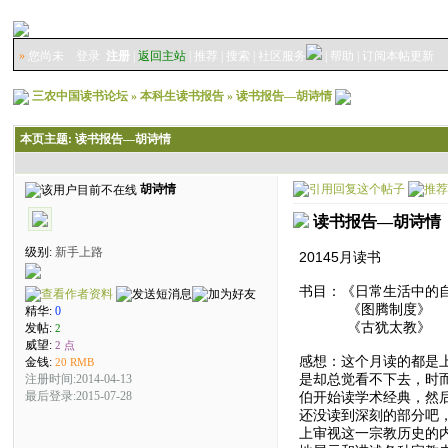
»
您尚未
登录
注册
|
返回主站
|
推荐
|
搜索
|
社区服务
|
帮助
|
订阅本帖更新
三农中国读书论坛
»
本科生读书报告
»
读书报告—胡诗情
本页主题:
读书报告—胡诗情
胡诗情
读书报告—胡诗情
级别:
新手上路
20145月读书
书目：《日常生活中的
《图腾制度》
精华:
0
《古犹太教》
发帖:
2
威望:
2 点
感想：这个月读的都是
金钱:
20 RMB
是却总觉看不下去，时
注册时间:2014-04-13
伯开始读学术经典，然
最后登录:2015-07-28
还没读到深刻的部分吧
上审视这一宗教历史的