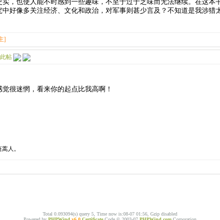
史实，也使人能不时感到一些趣味，不至于过于乏味而无法继续。在这本
究中好像多关注经济、文化和政治，对军事则甚少言及？不知道是我涉猎
主]
感觉很迷惘，看来你的起点比我高啊！
蓬蒿人。
Total 0.093094(s) query 5, Time now is:08-07 01:56, Gzip disabled
Powered by
PHPWind
v6.0
Certificate
Code © 2003-07
PHPWind.com
Corporation