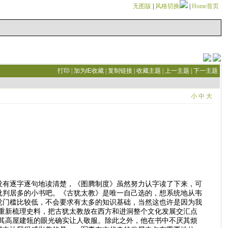
无图版
|
风格切换
|
Home首页
打印
|
加为IE收藏
|
复制链接
|
收藏主题
|
上一主题
|
下一主题
小
中
大
没有逐字逐句地读清楚，《图腾制度》虽然努力认字读了下来，可
批判居多的小书吧。《古犹太教》是唯一自己选的，想系统地从韦
觉门槛比较低，不会要求有太多的知识基础，当然这也许是因为我
重新梳理史料，把古犹太教放在西方和进洞整个文化发展交汇点
其高屋建瓴的眼光确实让人敬服。除此之外，他在书中不厌其烦