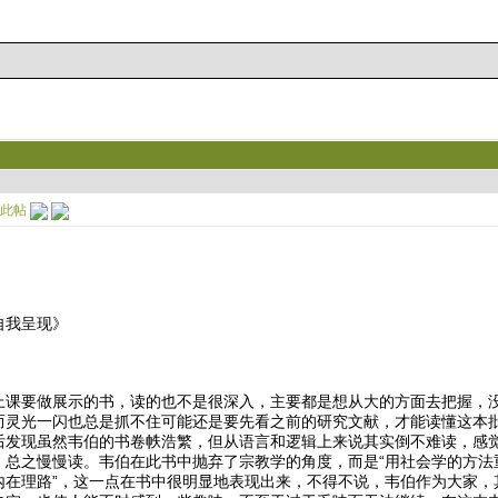
自我呈现》
上课要做展示的书，读的也不是很深入，主要都是想从大的方面去把握，
而灵光一闪也总是抓不住可能还是要先看之前的研究文献，才能读懂这本
后发现虽然韦伯的书卷帙浩繁，但从语言和逻辑上来说其实倒不难读，感
，总之慢慢读。韦伯在此书中抛弃了宗教学的角度，而是“用社会学的方法
内在理路”，这一点在书中很明显地表现出来，不得不说，韦伯作为大家，