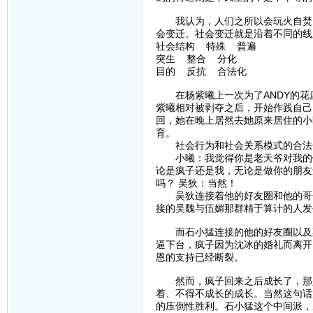
我认为，人们之所以会玩火自焚，
会变迁。社会变迁就是沿着不同的线
社会结构 特殊 普遍
突生 整合 分化
目的 反抗 合法化
在杨紫曦上一次为了ANDY的花
紫曦相对被剥夺之后，开始作践自己
回，她在晚上居然去她原来居住的小
育。
社会行为和社会关系模式的合法化
小曦：我觉得你是老天爷对我的馈
论是疯子还是我，无论是做你的朋友
吗？ 吴狄：当然！
吴狄连接着他的好友圈和他的哥哥
接的吴魏与伍媚那群精于算计的人发
而石小猛连接的他的好友圈以及梁
逼下台，疯子因为沈冰的婚礼而离开
恩的支持已经断裂。
然而，疯子回来之后成长了，那是
着、不得不成长的成长。当然这句话
的压倒性胜利。石小猛这个中间派，