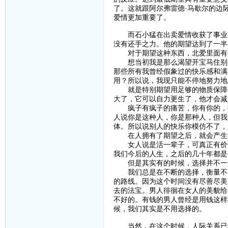
了。这就跟阿尔弗雷德·马歇尔的边
爱情更加重要了。
而石小猛在出卖爱情收获了事业的
没有还手之力。他的期望达到了一半
对于期望这种东西，北爱里面有
想当初我是那么渴望开宝马住别墅
那些所有我曾经假象过的快乐感和满
用？所以说，我现只能不停地努力地
就是特别期望用足够的物质保障去
大了，它可以自力更生了，他才会减
疯子有疯子的痛苦，你有你的，我
人说你是这种人，你是那种人，但我
体。所以说别人的快乐你模仿不了，
在人拥有了期望之后，就会产生
女人说是活一辈子，可真正有价值的
我们今后的人生，之后的几十年都是
但是其实有的时候，选择并不一
我们总是在不断的选择，衡量不同的
的路线。因为这个时间没有尽善尽美
去的法宝。男人徘徊在女人的美貌给
不好的。有钱的男人曾经是用钱这样
候，我们其实是不用选择的。
当然，在这个时候，人际关系已经