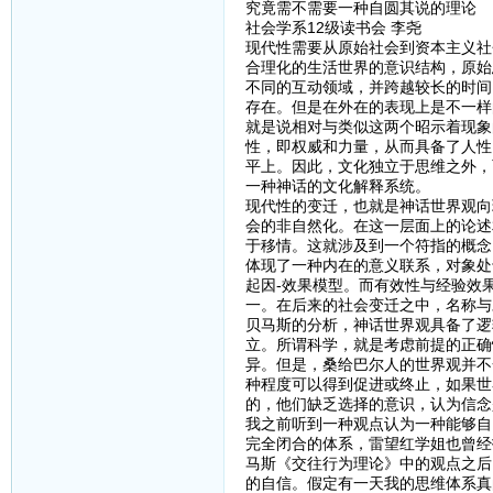
究竟需不需要一种自圆其说的理论
社会学系12级读书会 李尧
现代性需要从原始社会到资本主义社
合理化的生活世界的意识结构，原始
不同的互动领域，并跨越较长的时间
存在。但是在外在的表现上是不一样
就是说相对与类似这两个昭示着现象
性，即权威和力量，从而具备了人性
平上。因此，文化独立于思维之外，
一种神话的文化解释系统。
现代性的变迁，也就是神话世界观向
会的非自然化。在这一层面上的论述
于移情。这就涉及到一个符指的概念
体现了一种内在的意义联系，对象处
起因-效果模型。而有效性与经验效
一。在后来的社会变迁之中，名称与
贝马斯的分析，神话世界观具备了逻
立。所谓科学，就是考虑前提的正确
异。但是，桑给巴尔人的世界观并不
种程度可以得到促进或终止，如果世
的，他们缺乏选择的意识，认为信念
我之前听到一种观点认为一种能够自
完全闭合的体系，雷望红学姐也曾经
马斯《交往行为理论》中的观点之后
的自信。假定有一天我的思维体系真