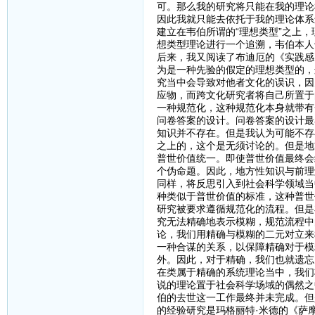
可。那么我的研究将只能在我的理论
因此我就只能去依托于我的理论体系
建立在韦伯所谓的“理想类型”之上
想类型理论进行一个追溯，韦伯本人
后来，我又阅读了布迪厄的《实践感
为是一种先验的假定的理想类型的，
究当中会导致对他者文化的误识，因
应物，而跨文化研究者将自己所置于
一种规范化，这种规范化本身就带有
问卷答案的设计。问卷答案的设计最
知识并不存在。但是我认为可能不存
之上的，这个是无须讨论的。但是地
普世价值统一。即使普世价值最终会
个伪命题。因此，地方性知识与前理
同样，将反思引入到社会科学领域当
种类似于普世价值的标准，这种普世
研究被要求遵循规范化的流程。但是
究无法精确地表示模糊，规范流程中
论，我们用精确与模糊的二元对立来
一种合谋的关系，以保障精确对于模
外。因此，对于精确，我们也就遗忘
在类属于精确的系统理论当中，我们
说的理论置于社会科学场域的偶然之
伯的去世这一工作最终并未完成。但
的经验研究是玛格丽特·米德的《萨