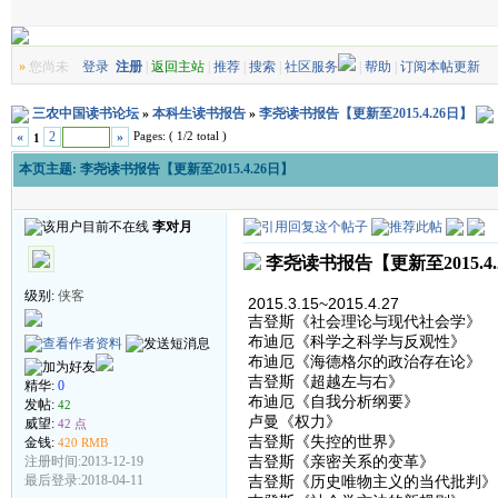
»
您尚未
登录
注册
|
返回主站
|
推荐
|
搜索
|
社区服务
|
帮助
|
订阅本帖更新
三农中国读书论坛
»
本科生读书报告
»
李尧读书报告【更新至2015.4.26日】
Pages: ( 1/2 total )
«
2
»
1
本页主题:
李尧读书报告【更新至2015.4.26日】
李对月
李尧读书报告【更新至2015.4.
级别:
侠客
2015.3.15~2015.4.27
吉登斯《社会理论与现代社会学》
布迪厄《科学之科学与反观性》
布迪厄《海德格尔的政治存在论》
吉登斯《超越左与右》
精华:
0
布迪厄《自我分析纲要》
发帖:
42
卢曼《权力》
威望:
42 点
吉登斯《失控的世界》
金钱:
420 RMB
吉登斯《亲密关系的变革》
注册时间:2013-12-19
吉登斯《历史唯物主义的当代批判》
最后登录:2018-04-11