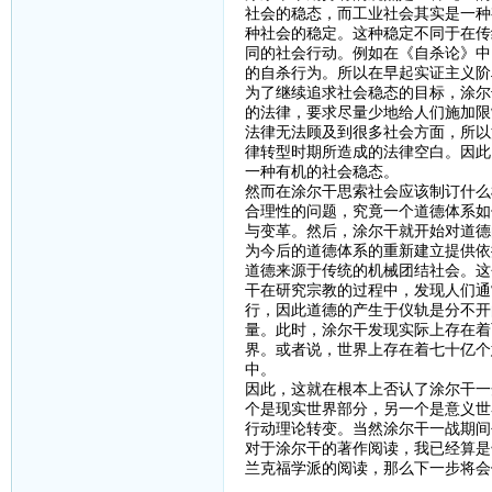
社会的稳态，而工业社会其实是一种
种社会的稳定。这种稳定不同于在传
同的社会行动。例如在《自杀论》中
的自杀行为。所以在早起实证主义阶
为了继续追求社会稳态的目标，涂尔
的法律，要求尽量少地给人们施加限
法律无法顾及到很多社会方面，所以
律转型时期所造成的法律空白。因此
一种有机的社会稳态。
然而在涂尔干思索社会应该制订什么
合理性的问题，究竟一个道德体系如
与变革。然后，涂尔干就开始对道德
为今后的道德体系的重新建立提供依
道德来源于传统的机械团结社会。这
干在研究宗教的过程中，发现人们通
行，因此道德的产生于仪轨是分不开
量。此时，涂尔干发现实际上存在着
界。或者说，世界上存在着七十亿个
中。
因此，这就在根本上否认了涂尔干一
个是现实世界部分，另一个是意义世
行动理论转变。当然涂尔干一战期间
对于涂尔干的著作阅读，我已经算是
兰克福学派的阅读，那么下一步将会