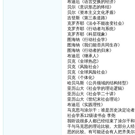
布迪厄《语言交换的经济》
贝尔《意识形态的终结》
贝尔《资本主义文化矛盾》
吉登斯《第三条道路》
克罗齐耶《法令不能改变社会》
克罗齐耶《行动者与系统》
克罗齐耶《科层现象》
图海纳《行动社会学》
图海纳《我们能否共同生存》
图海纳《行动者的归来》
布迪厄《继承人》
贝克《全球热恋》
贝克《风险社会》
贝克《全球风险社会》
贝克《个体化》
哈贝马斯《公共领域的结构转型》
亚历山大《社会学的理论逻辑》
亚历山大《社会学二十讲》
亚历山大《世纪末社会理论》
布迪厄《实践理性》
马克思与涂尔干：谁是历史决定论者
社会学系12级读书会 李尧
我听说很多人都已经结束了涂尔干和
干与马克思的理论比较。大部分人经
思的比较。有可能还会有人把齐美尔