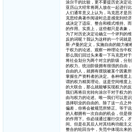
涂尔干的比较，更不要提历史决定论
亚历山大经常将两人放在一起进行比
人们通常意义上认为，马克思才是历
克思经典著作阅读时总是感觉到经济
成决定了适应、整合和模式维持。而
的作用。实质上，这些都只是表象，
为了对历史决定论确立一个评判的维
反的词呢？我认为这样的一个词就是
斯·卢曼的定义，实施自由的能力被
于权力的论述。观察一种理论当中权
那么我们回过头来看一下马克思对于
将社会划分为两个对立的阶级，分别
的权力。统治阶级拥有很强的自由，
自由的人，就拥有摆脱被某个因素所
掌握生产资料者的决定。各种维度上
谓的权力精英理论。这是空间维度上
的大联合，那么就能够实现权力的反
我们再将目光转向涂尔干对于权力的
由与权力的论述。唯一我们可以意识
选择职业的自由的。除了这一点之外
偏差，你将会被规范所矫正。等于说
的人都拥有一次自由的机会，但是很
的作用下。你必须通过履行仪式，才
间。但是在其后人对其结构功能主义
整合的轮回当中，失范中体现出来的