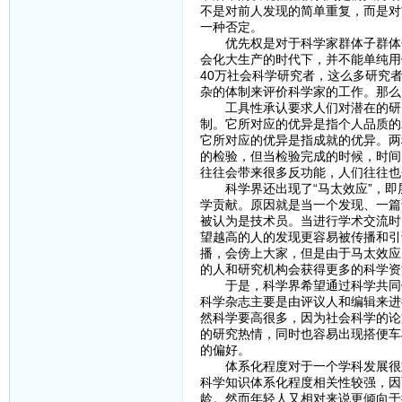
不是对前人发现的简单重复，而是对
一种否定。
优先权是对于科学家群体子群体分
会化大生产的时代下，并不能单纯用
40万社会科学研究者，这么多研究
杂的体制来评价科学家的工作。那么
工具性承认要求人们对潜在的研究
制。它所对应的优异是指个人品质的
它所对应的优异是指成就的优异。两
的检验，但当检验完成的时候，时间
往往会带来很多反功能，人们往往也
科学界还出现了“马太效应”，即
学贡献。原因就是当一个发现、一篇
被认为是技术员。当进行学术交流时
望越高的人的发现更容易被传播和引
播，会傍上大家，但是由于马太效应
的人和研究机构会获得更多的科学资
于是，科学界希望通过科学共同体
科学杂志主要是由评议人和编辑来进
然科学要高很多，因为社会科学的论
的研究热情，同时也容易出现搭便车
的偏好。
体系化程度对于一个学科发展很重
科学知识体系化程度相关性较强，因
龄。然而年轻人又相对来说更倾向于