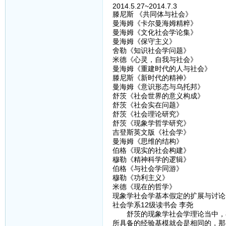
2014.5.27~2014.7.3
滕尼斯 《共同体与社会》
曼海姆《卡尔曼海姆精粹》
曼海姆《文化社会学论集》
曼海姆《保守主义》
舍勒《知识社会学问题》
米德《心灵，自我与社会》
曼海姆《重建时代的人与社会》
滕尼斯《新时代的精神》
曼海姆《意识形态与乌托邦》
舒茨《社会世界的意义构成》
舒茨《社会实在问题》
舒茨《社会理论研究》
舒茨《现象学哲学研究》
吉登斯英文版《社会学》
曼海姆《思维的结构》
伯格《现实的社会构建》
穆勒《精神科学的逻辑》
伯格《与社会学同游》
穆勒《功利主义》
米德《现在的哲学》
现象学社会学基本假定的扩展与讨论
社会学系12级读书会 李尧
舒茨的现象学社会学理论当中，存
所具备的经验基模就会是相同的，那