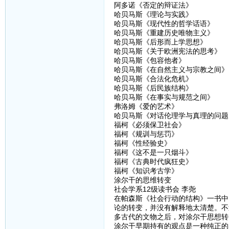
阿多诺《否定的辩证法》
哈贝马斯《理论与实践》
哈贝马斯《现代性的哲学话语》
哈贝马斯《重建历史唯物主义》
哈贝马斯《后形而上学思想》
哈贝马斯《关于欧洲宪法的思考》
哈贝马斯《包容他者》
哈贝马斯《在自然主义与宗教之间》
哈贝马斯《合法化危机》
哈贝马斯《后民族结构》
哈贝马斯《在事实与规范之间》
弗洛姆《爱的艺术》
哈贝马斯《对话伦理学与真理的问题
福柯《必须保卫社会》
福柯《规训与惩罚》
福柯《性经验史》
福柯《这不是一只烟斗》
福柯《古典时代疯狂史》
福柯《知识考古学》
涂尔干的思维转变
社会学系12级读书会 李尧
在帕森斯《社会行动的结构》一书中
论的转变，并没有解释地太清楚。不
多古代的文物之后，对涂尔干思想转
涂尔干早期持有的观点是一种纯正的