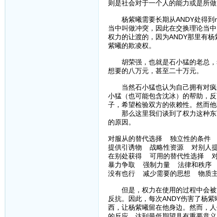
则是社会对于一个人的能力或是所做
杨紫曦需要长期从ANDY处得到m
当中叫做冲突，因此在交换理论当中
权力的让渡的，因为ANDY那里有
紫曦的欺凌权。
胡荣强，也就是石小猛的老总，希
想要的八万元，甚至二十万元。
当然石小猛也认为自己拥有对疯子
小猛（也可能包含沈冰）的帮助，反
子，希望检验双方的依赖性。然而他
那么这里我们谈到了权力这种东西
的原因。
对服从的替代选择 独立性的条件
提供引诱物 战略性资源 对别人
在别处获得 可用的替代性选择 
暴力争取 强制力量 法律和秩序
没有也行 减少需要的思想 物质
但是，权力在使用的过程中会被消
反抗。因此，每次ANDY伤害了杨紫
西，让杨紫曦留在他身边。然而，人
的反应。达到最低期望具有重要意义