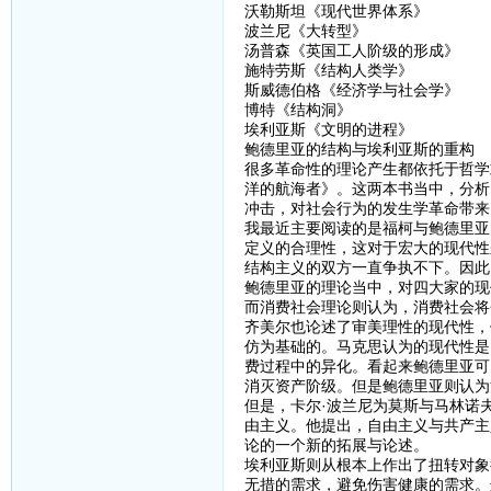
沃勒斯坦《现代世界体系》
波兰尼《大转型》
汤普森《英国工人阶级的形成》
施特劳斯《结构人类学》
斯威德伯格《经济学与社会学》
博特《结构洞》
埃利亚斯《文明的进程》
鲍德里亚的结构与埃利亚斯的重构
很多革命性的理论产生都依托于哲学
洋的航海者》。这两本书当中，分析
冲击，对社会行为的发生学革命带来
我最近主要阅读的是福柯与鲍德里亚
定义的合理性，这对于宏大的现代性
结构主义的双方一直争执不下。因此
鲍德里亚的理论当中，对四大家的现
而消费社会理论则认为，消费社会将
齐美尔也论述了审美理性的现代性，
仿为基础的。马克思认为的现代性是
费过程中的异化。看起来鲍德里亚可
消灭资产阶级。但是鲍德里亚则认为
但是，卡尔·波兰尼为莫斯与马林诺
由主义。他提出，自由主义与共产主
论的一个新的拓展与论述。
埃利亚斯则从根本上作出了扭转对象
无措的需求，避免伤害健康的需求。