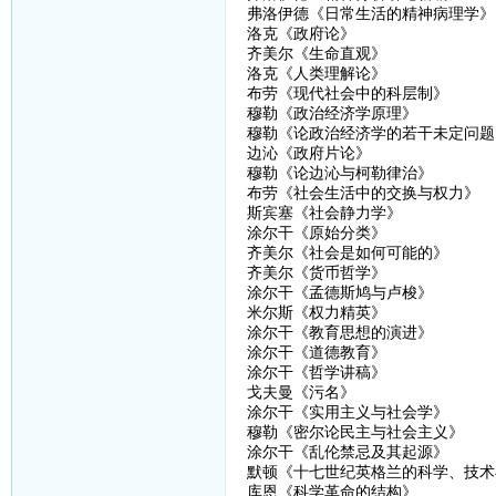
弗洛伊德《日常生活的精神病理学》
洛克《政府论》
齐美尔《生命直观》
洛克《人类理解论》
布劳《现代社会中的科层制》
穆勒《政治经济学原理》
穆勒《论政治经济学的若干未定问题
边沁《政府片论》
穆勒《论边沁与柯勒律治》
布劳《社会生活中的交换与权力》
斯宾塞《社会静力学》
涂尔干《原始分类》
齐美尔《社会是如何可能的》
齐美尔《货币哲学》
涂尔干《孟德斯鸠与卢梭》
米尔斯《权力精英》
涂尔干《教育思想的演进》
涂尔干《道德教育》
涂尔干《哲学讲稿》
戈夫曼《污名》
涂尔干《实用主义与社会学》
穆勒《密尔论民主与社会主义》
涂尔干《乱伦禁忌及其起源》
默顿《十七世纪英格兰的科学、技术
库恩《科学革命的结构》