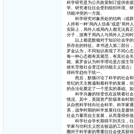
科学研究是为公共政策制订提供依据
学。研究者往往会受到组织环境、研
功能冲突的一方面。
科学研究对象所处的结构（或群体
人持有一种“局内人信条”或是“局
实际上，局外人或局内人都无法真正
分子，游离于局内人与局外人之间时
以上都是默顿对于知识社会学的回
所存在的特征。本书进入第二部分，
罗金认为，不同知识表现了不同心态
每一种心态都有其规范，有其社会关
能。索罗金认为科学理论是占据主导
彼长导致社会变迁的功能主义观点）
得科学趋向于统一。
然后，默顿讨论了科学的社会和文
世纪的天主教遏制着科学的发展，但
的合法化奠定了一个坚实的基础。如
科学兴趣的转变也在反映着社会的
情况。其中，英国资产阶级革命时期
从自然科学转向社会科学。科学家通
系，战争时期的科学发展往往是最快
社会力量而自主发展，从而显得价值
科学社会学长期得不到关注，往往
学家与功利主义想去较远的工作往往
圈对于科学家的尊重往往会使其获得