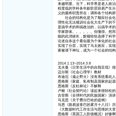
来越明显。当下，科学界是老人政治
程度低的学科各年龄阶层容易产生分
义的最终职责所在：调和各个结构群
社会的结构化是为了顺应社会化大
理性化无法规训社会化大生产下的千
是搞学术的和搞政治的，以搞学术的
学家群体。。。。。。你懂得。然而
能的此消彼长，默顿恰恰选择了科学
论述自杀这个看似最为个体化的社会
实现了分层，实现了马太效应，实现
家被请下神坛，成为一个社会的结构
2014.1.13~2014.3.8
戈夫曼《日常生活中的自我呈现》很
迈尔斯《社会心理学》教材
布迪厄《遏止野火》没有系统看此人
恩格斯《家庭、私有制及国家的起源
恩格斯《反杜林论》不解释
卢梭《社会契约论》读起来很轻松的
吉登斯《全球时代的民族国家》演讲
马克思《关于费尔巴哈的提纲》
马恩《路易波拿巴的雾月十八日》历
《大数据时代工作生活与思维的大变
恩格斯《英国工人阶级概况》好惨啊