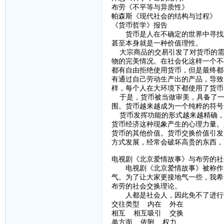
布劳《不平等与异质性》
帕森斯《现代社会的结构与过程》
《货币哲学》报告
货币是人在不确定的世界中寻找到
甚至本身就是一种价值理性。
大宗商品的交易引发了对货币的需
物的完美情况。在社会化这样一个不
都有自由拒绝使用货币，但是最终都
有通过自己劳动生产出的产品，导致
样，每个人在大环境下都使用了货币
于是，货币被当做审美，具备了一
围。货币越来越成为一个纯粹的符号
货币发挥功能的形式越来越精确，
货币经济这种现象产生的心理力量。
货币的其他价值。货币交换价值引发
方式发展，经常会破坏高贵的东西，
电视剧《北京爱情故事》与布劳的社
电视剧《北京爱情故事》被称作当
气。为了让大家更接地气一些，我希
布劳的社会交换理论。
人都是社会人，因此免不了进行交
交往类型 内在 外在
相互 相互吸引 交换
单方面 依附 权力