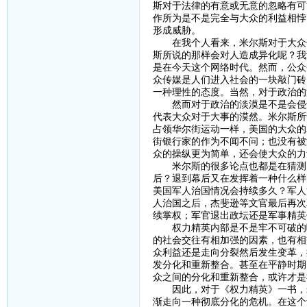
斯对于法律的有意或无意的忽略有可
作所为是不是完全与大众的利益相悖
形成威胁。
在我个人看来，米尔斯对于大众传
斯所说的那样会对人造成异化呢？我
是在今天这个网络时代。然而，公众
众传媒是人们进入社会的一块敲门砖
一种理性的态度。当然，对于政治的
然而对于政治的淡漠是不是会侵蚀
代表大众对于大事的漠然。米尔斯所
占领华尔街运动一样，美国的大众的
街银行家的作为不闻不问；也没有被
众的操纵更为简单，还会使大众的力
米尔斯的很多论点也都是在猜测。
后？退到幕后又在发挥着一种什么样
美国军人治国情况会持续多久？军人
人治国之后，杰斐逊等文官最后再次
续掌权；军官退出政坛还是军事精英
权力精英内部是不是牢不可破的呢
的社会交往有相加强的因素，也有相
众利益还是走向分裂然后发生变革，
发分化和重新整合。甚至在平静时期
众之间的分化和重新整合，或许才是
因此，对于《权力精英》一书，米
渐走向一种彻底分化的危机。在这个