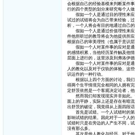
会根据自己的经验基模来判断某件事
行的四个类型的划分来研究每个人做
假如一个人是通过目的理性来应对
试过的试错将会为自己带来经验，过
析，一个人将会有目的地通过自己的
假如一个人是通过价值理性来应对
件他所听过的教导将会为他提供所应
根据自己的审美理性（也属于意识层
假如一个人对某件事的应对是通过
的感情积累，当他经历某件触及他情
层面上进行的，这里涉及到弗洛伊德
假如一个人对某件事的应对是通过
人的教化以及对于仪轨的体验。这些
识运作的一种行动。
根据以上四个方面的讨论，我们可
得两个生平情境完全相同的人拥有完
定舒茨依然是一个客观决定论者，他
然而我们却发现现实并非如此。舒
面上的平静，实际上还是存在有暗流
出舒茨的破绽，我觉得从上面四段话
首先是试错。一个人试错时的第一
影响试错的结果。因此对于一个人的
试错时只是在旁边的人产生不同，试
没有那么多。
其次是他人教化与经历。对于他人