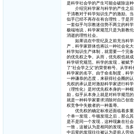
是科学社会学的产生可能会破除这种
介绍完科学家与科学的产生之后，
于清教对于科学知识生产的激励。当
似乎已经不再存在有合理性，于是开
一套似乎与宗教迷信势不两立的科学
极端地说，科学家规范只是为新教伦
消逝的理性社会。
如果说在中世纪及之前充当科学职
产，科学家群体也将以一种社会化大
科学知识生产体制，就需要一个完备
的优先权之争。从而，优先权也就成
科学研究规范。科学的发现，被赋予
了“社会学之父”的荣誉称号。从学
科学家的名字。由于命名制度，科学
一种谦恭的态度，来获得社会圈的认
先权的承认是对激励科学家进行科学
（理性化）是对优先权本身的一种根
励，似乎从本身上就是对科学规范的
就是一种科学家要求消除对自己创造
权竞争中失败者的一种羞辱。
优先权的确定标准还面临着多重发
个单一发现，牛顿发现之后，那么其
是不是同一个发现，这种现象在社会
一致，这被认为是相同的发现。当多
中后辈的发现往往被认为是前人劳动