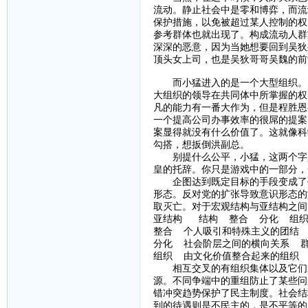
流动。静止社会中是零和博弈，而流
保护措施，以免被超过某人控制的权
参考群体也就出现了。构成流动人群
深深的恶意，因为当她想要回到吴狄
顶头女上司，也是吴狄哥哥吴魏的前
而小猛进入的是一个大型组织。大
大组织的领导在共同体中所掌握的权
凡的能力有一番大作为，但是程胜恩
一个提高公司办事效率的很屌的提案
案显得就没有什么价值了。这就像科
勾搭，想扳倒洪副总。
别提什么公平，小猛，这两个字是
皇的托辞。你只是游戏中的一部分，
企图达到既定目标的手段变成了代
形态。反对党的扩张导致意识形态的
取灭亡。对于宏观结构与亚结构之间
亚结构 结构 整合 分化 组
整合 个人吸引和特殊主义的团结
分化 社会阶层之间的横向关系 
组织 由文化价值整合起来的组织
相互交叉的有组织集体以及它们之
源。不同争端中的重组防止了某些问
错冲突趋势保护了民主制度。社会结
到的待遇则是不民主的，是不平等的