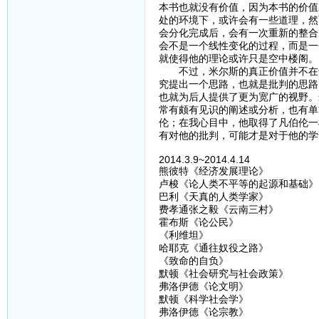
本书也就没有价值，因为本书的价值
处的环境下，或许会有一些道理，然
会分化完成后，会有一次重新的整合
会不是一个线性变化的过程，而是一
就使得他的理论或许只是空中楼阁。
不过，米尔斯的真正价值并不在于
究提出一个思路，也就是批判的思路
也就为后人提供了更为宽广的视野。
常有颇有见识的阐述或分析，也有单
伦；在我心目中，他取得了凡伯伦一
有对他的批判，可能才是对于他的学
2014.3.9~2014.4.14
熊彼特《经济发展理论》
卢梭《论人类不平等的起源和基础》
巴利《天真的人类学家》
费孝通张之毅《云南三村》
霍布斯《论公民》
《利维坦》
哈耶克《通往奴役之路》
《致命的自负》
默顿《社会研究与社会政策》
弗洛伊德《论文明》
默顿《科学社会学》
弗洛伊德《论宗教》