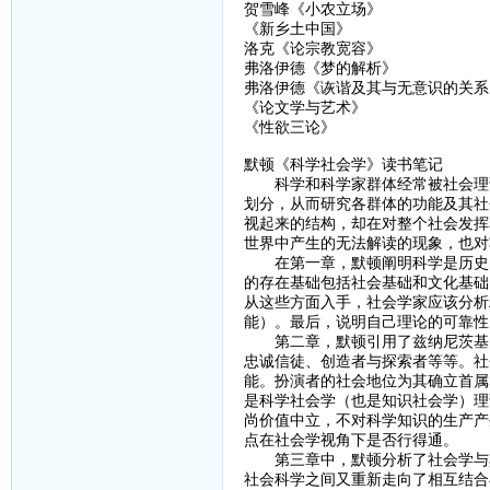
贺雪峰《小农立场》
《新乡土中国》
洛克《论宗教宽容》
弗洛伊德《梦的解析》
弗洛伊德《诙谐及其与无意识的关系
《论文学与艺术》
《性欲三论》
默顿《科学社会学》读书笔记
科学和科学家群体经常被社会理论
划分，从而研究各群体的功能及其社
视起来的结构，却在对整个社会发挥
世界中产生的无法解读的现象，也对
在第一章，默顿阐明科学是历史的
的存在基础包括社会基础和文化基础
从这些方面入手，社会学家应该分析
能）。最后，说明自己理论的可靠性
第二章，默顿引用了兹纳尼茨基的
忠诚信徒、创造者与探索者等等。社
能。扮演者的社会地位为其确立首属
是科学社会学（也是知识社会学）理
尚价值中立，不对科学知识的生产产
点在社会学视角下是否行得通。
第三章中，默顿分析了社会学与其
社会科学之间又重新走向了相互结合