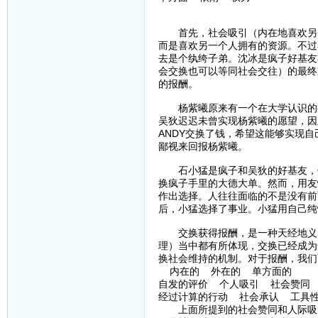
首先，社会吸引（内在地喜欢另一
而是喜欢另一个人拥有的资源。不过
去是个纨绔子弟。沈冰是疯子好基友
会交换也可以等同社会交往）的最终
的报酬。
杨紫曦原来有一个在大学认识的很
吴狄迟迟未曾实现杨紫曦的愿望，因
ANDY交换了钱，希望这能够实现
鄙视来回报杨紫曦。
石小猛是疯子和吴狄的好基友，供
换疯子手里的大德大单。然而，用友
作出选择。人往往面临的不是没有前
后，小猛选择了事业。小猛用自己纯
交换获得报酬，是一种天经地义的
理）当中都有所体现，交换已经成为
换社会维持的机制。对于报酬，我们
内在的 外在的 单方面的
自发的评价 个人吸引 社会赞同 
经过计算的行动 社会承认 工具性
上面所提到的社会赞同和人际吸引