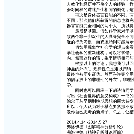
人教化和经历并不像个人的经验一样
会对同样的讲述产生相同的概化，这
再次是身体器官官能的不同。两个
不同，那么他们所获得的信息也将完
器官官能完全相同的两个人，所以将
最后是基因。假如科学家对于基因
致两个非一卵双生的人具备完全不同
近的行为习惯，而双胞胎则可能展示
假如用现象学社会学的观点来看，
学社会学的重新建构，可以将试错、
内。然而这样的话，生平情境相同与
根据以上的讨论，我想我可以回应
神圣的外衣”。规律性总是难以归纳
最终也被历史证伪。然而兴许完全用
的阴谋披上的非理性的外衣”，非理
学。
同时也可以回应一下胡诗情同学的
写出《社会世界的意义构成》一书的
涂尔干从早期到晚期思想的巨大转变
所以，个人认为对于槽点要紧抓不放
发你自己思考的新点子。总之，让槽
2014.4.14~2014.5.27
弗洛伊德《图解精神分析引论》
弗洛伊德《精神分析引论新编》