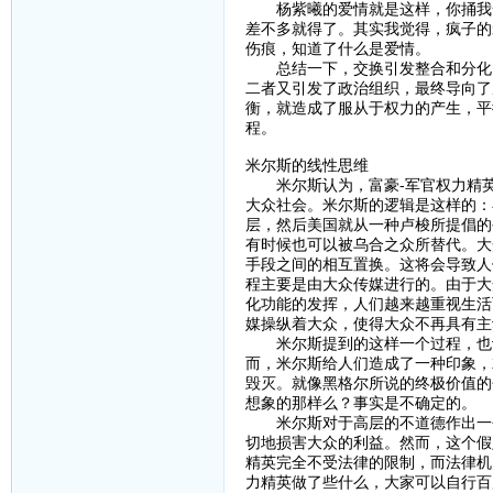
杨紫曦的爱情就是这样，你捅我一
差不多就得了。其实我觉得，疯子的
伤痕，知道了什么是爱情。
总结一下，交换引发整合和分化，
二者又引发了政治组织，最终导向了
衡，就造成了服从于权力的产生，平
程。
米尔斯的线性思维
米尔斯认为，富豪-军官权力精英
大众社会。米尔斯的逻辑是这样的：
层，然后美国就从一种卢梭所提倡的
有时候也可以被乌合之众所替代。大
手段之间的相互置换。这将会导致人
程主要是由大众传媒进行的。由于大
化功能的发挥，人们越来越重视生活
媒操纵着大众，使得大众不再具有主
米尔斯提到的这样一个过程，也许
而，米尔斯给人们造成了一种印象，
毁灭。就像黑格尔所说的终极价值的
想象的那样么？事实是不确定的。
米尔斯对于高层的不道德作出一个
切地损害大众的利益。然而，这个假
精英完全不受法律的限制，而法律机
力精英做了些什么，大家可以自行百