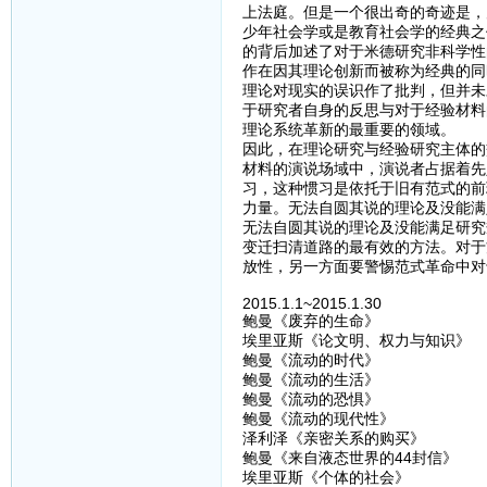
上法庭。但是一个很出奇的奇迹是，
少年社会学或是教育社会学的经典之
的背后加述了对于米德研究非科学性
作在因其理论创新而被称为经典的同
理论对现实的误识作了批判，但并未
于研究者自身的反思与对于经验材料
理论系统革新的最重要的领域。
因此，在理论研究与经验研究主体的
材料的演说场域中，演说者占据着先
习，这种惯习是依托于旧有范式的前
力量。无法自圆其说的理论及没能满
无法自圆其说的理论及没能满足研究
变迁扫清道路的最有效的方法。对于
放性，另一方面要警惕范式革命中对
2015.1.1~2015.1.30
鲍曼《废弃的生命》
埃里亚斯《论文明、权力与知识》
鲍曼《流动的时代》
鲍曼《流动的生活》
鲍曼《流动的恐惧》
鲍曼《流动的现代性》
泽利泽《亲密关系的购买》
鲍曼《来自液态世界的44封信》
埃里亚斯《个体的社会》