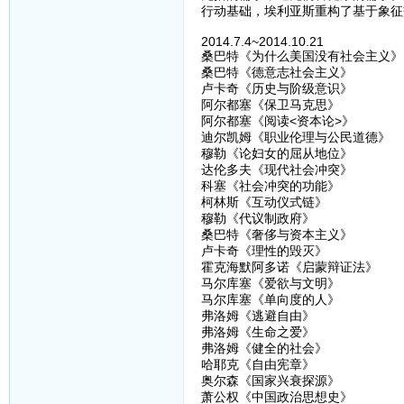
行动基础，埃利亚斯重构了基于象征
2014.7.4~2014.10.21
桑巴特《为什么美国没有社会主义》
桑巴特《德意志社会主义》
卢卡奇《历史与阶级意识》
阿尔都塞《保卫马克思》
阿尔都塞《阅读<资本论>》
迪尔凯姆《职业伦理与公民道德》
穆勒《论妇女的屈从地位》
达伦多夫《现代社会冲突》
科塞《社会冲突的功能》
柯林斯《互动仪式链》
穆勒《代议制政府》
桑巴特《奢侈与资本主义》
卢卡奇《理性的毁灭》
霍克海默阿多诺《启蒙辩证法》
马尔库塞《爱欲与文明》
马尔库塞《单向度的人》
弗洛姆《逃避自由》
弗洛姆《生命之爱》
弗洛姆《健全的社会》
哈耶克《自由宪章》
奥尔森《国家兴衰探源》
萧公权《中国政治思想史》