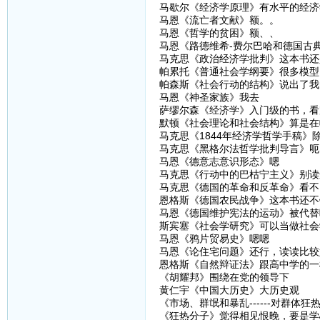
马歇尔《经济学原理》有水平的经济
马恩《流亡者文献》额。。
马恩《哲学的贫困》额、、
马恩《路德维希-费尔巴哈和德国古典哲
马克思《政治经济学批判》这本书还
帕累托《普通社会学纲要》很多模型
帕森斯《社会行动的结构》说出了我
马恩《神圣家族》我去
萨缪尔森《经济学》入门级的书，看
默顿《社会理论和社会结构》算是在
马克思《1844年经济学哲学手稿
马克思《黑格尔法哲学批判导言》呃
马恩《德意志意识形态》嗯
马克思《行动中的巴枯宁主义》别读
马克思《德国的革命和反革命》看不
恩格斯《德国农民战争》这本书还不
马恩《德国维护宪法的运动》被代替
斯宾塞《社会学研究》可以当做社会
马恩《鸦片贸易史》嗯嗯
马恩《论住宅问题》还行，读读比较
恩格斯《自然辩证法》跟高中学的一
《胡耀邦》围绕在党的领导下
黄仁宇《中国大历史》大历史观
《市场、群氓和暴乱------对群体
《狂热分子》觉得相见恨晚，要是学