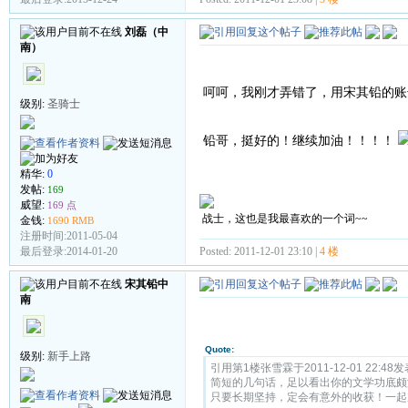
刘磊（中
南）
呵呵，我刚才弄错了，用宋其铅的账
级别:
圣骑士
铅哥，挺好的！继续加油！！！！
精华:
0
发帖:
169
威望:
169 点
战士，这也是我最喜欢的一个词~~
金钱:
1690 RMB
注册时间:2011-05-04
Posted: 2011-12-01 23:10 |
4 楼
最后登录:2014-01-20
宋其铅中
南
Quote:
级别:
新手上路
引用第1楼张雪霖于2011-12-01 22:48发
简短的几句话，足以看出你的文学功底颇
只要长期坚持，定会有意外的收获！一起