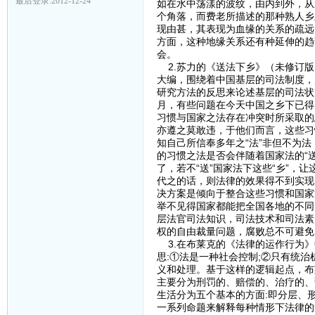
最后登录:2012-12-24
如在水中荡漾的波纹，由内到外，从
个角落，而费老所描述的那种熟人乡
现由甚，其表现为血缘的关系的疏远
方面，这种地缘关系还有种延伸的趋
会。
2.苏力的《送法下乡》（未修订版
大编，围绕着中国基层的司法制度，
研究方法的反思来论述基层的司法状况
月，有些问题在今天中国之乡下已得
习惯与国家之法存在冲突时所采取的
亦遵之莫敢违，于他们而言，这些习惯
知自己所信奉多年之“法”非但不为
的习惯之法是否会伴随着国家法的“
了，若不“送”国家法下这些“乡”，
代之的话，则法律的效果得不到实现
决方案是倾向于整合这些习惯和国家
举不见得国家都能把全国各地的不同
层法官司法知识，司法技术和司法素
权的自由裁量问题，腐败总不可避免
3.在布莱克的《法律的运作行为》
思:①法是一种社会控制;②只有统
义和处理。基于这样的逻辑起点，布
主要分为刑罚的、赔偿的、治疗的、
生活分为五个基本的方面:即分层、
一系列命题来解释每种情形下法律的