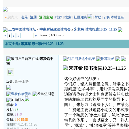
»
您尚未
登录
注册
|
返回主站
|
推荐
|
搜索
|
社区服务
|
帮助
|
订阅本帖更新
三农中国读书论坛
»
中南财经政法读书会
»
宋其铅 读书报告10.25--11.25
Pages: ( 1/3 total )
«
2
3
»
1
本页主题:
宋其铅 读书报告10.25--11.25
宋其铅中
南
宋其铅 读书报告10.25--11.25
诸位好读书的战友：
级别:
新手上路
你们好，鄙人属粗俗之流，所读之书
期间里“亡羊补牢”，用知识洗涤愚
追随诸位有识之士和良师益友的步
在陈柏峰老师和刘磊同学的指导下，
国》、朱苏力《送法下乡》、布莱克
精华:
0
1.费老主要以短篇小论文的形式来
发帖:
13
了一个熟悉的“乡土中国”，然此“
威望:
13 点
金钱:
特具的体系，一言以蔽之，乃一熟人
130 RMB
注册时间:2011-11-26
局”，“家族”，“礼治秩序”等符号