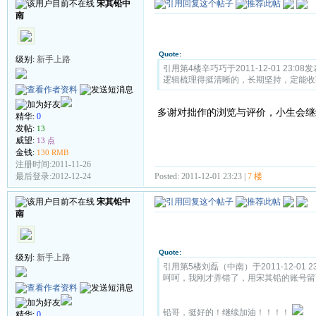
宋其铅中
南
Quote:
级别:
新手上路
引用第4楼辛巧巧于2011-12-01 23:08发
逻辑梳理得挺清晰的，长期坚持，定能收
多谢对拙作的浏览与评价，小生会继
精华:
0
发帖:
13
威望:
13 点
金钱:
130 RMB
注册时间:2011-11-26
Posted: 2011-12-01 23:23 |
7 楼
最后登录:2012-12-24
宋其铅中
南
Quote:
级别:
新手上路
引用第5楼刘磊（中南）于2011-12-01 23
呵呵，我刚才弄错了，用宋其铅的账号留
铅哥，挺好的！继续加油！！！！
精华:
0