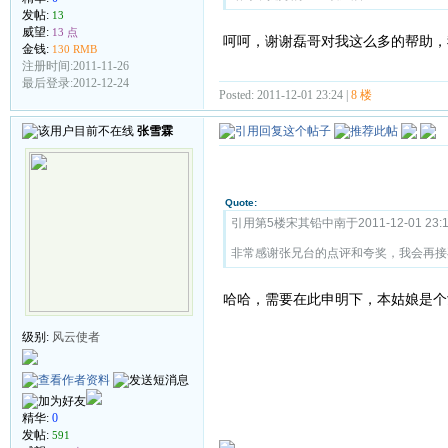
发帖:
13
威望:
13 点
呵呵，谢谢磊哥对我这么多的帮助，
金钱:
130 RMB
注册时间:2011-11-26
最后登录:2012-12-24
Posted: 2011-12-01 23:24 |
8 楼
张雪霖
Quote:
引用第5楼宋其铅中南于2011-12-01 23:
非常感谢张兄台的点评和夸奖，我会再接
哈哈，需要在此申明下，本姑娘是个
级别:
风云使者
精华:
0
发帖:
591