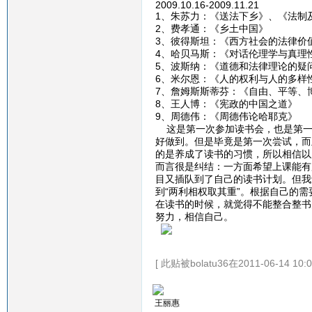
2009.10.16-2009.11.21
1、朱苏力：《送法下乡》、《法制
2、费孝通：《乡土中国》
3、彼得斯坦：《西方社会的法律价
4、哈贝马斯：《对话伦理学与真理
5、波斯纳：《道德和法律理论的疑
6、米尔恩：《人的权利与人的多样
7、詹姆斯斯蒂芬：《自由、平等、
8、王人博：《宪政的中国之道》
9、周德伟：《周德伟论哈耶克》
这是第一次参加读书会，也是第一
好做到。但是毕竟是第一次尝试，而
的是养成了读书的习惯，所以相信以
而言很是纠结：一方面希望上课能有
目又插队到了自己的读书计划。但我
到“两利相权取其重”。根据自己的
在读书的时候，就觉得不能整合整书
努力，相信自己。
[ 此贴被bolatu36在2011-06-14 10
王丽惠