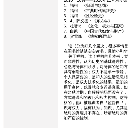
2010年10月——2010年11月所读
1、福柯：《归训与惩罚》
2、福柯：《古典时代疯狂史》
3、福柯：《性经验史》
5、4、萨义德：《东方学》
6、杜赞奇：《文化、权力与国家》
7、白凯：《中国古代妇女与财产》
8、贺雪峰：《地权的逻辑》
读书分为好几个层次，很多事情是
在图书馆踏踏实实读书，且缩小和华
关于福柯。读了福柯的几本书，觉
而非理性。认为历史的基础是理性，
必然与身体相联系，对身体的惩罚方
具有创造性的；权力不是单一来源，
个人做需要的，是和人的生活息息相
术化，是权力技术化的结果。最初的
用于身体，残暴就会变得很直观，如
在监狱时期，血腥腥的场面没有了，
方式是温和的教化和权力控制。这并
格的，他让被规训者自己监督自己，
识与权力，福柯认为，知识，尤其是
绝对的真理并不存在，所谓绝对的真
加严密的控制。