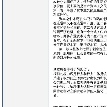
农转化为雇佣工人，使他们的生活资
余价值，更主要的是生产资本主义关
第一卷：考察了资本主义的直接生产
积累理论。
资本论中体现了辩证法的深刻运用
在流通中又不在流通中产生。第二卷
资本的循环和周转。第二卷通过流通
过剩经济危机。也有一个公式：G-W
循环，并将产业资本分为：生产资本
资本、银行金融资本、地租的相互运
绘了产业资本家、银行资本家、大地
第一卷从整体上把握了剩余价值，
累的一般规律：社会资本的平均有机
两绝对增长的规律。
马克思关于权力的观点：
福柯的权力观是权力和权力主体是统
关注了权力的主体并把得出权力和权
会范围上的；而权力的享有者则是相
一种张力，这种张力达到一定程度就
同劳动相对立的劳动条件的人格化，
者。