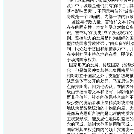
在全球范围内，传统乡村生活具有
及）中，城墙是他们共有的特征，其
基本影响因素”，不同意韦伯的“城
身就是一个明确的、内部一致的行政
监控与行政力量。言语和文本书写
存在的固定性，本文的受众对象众多
识。被书写的“历史”成了强化权力
则。监控能力的发展是作为组织的国
型传统国家异质性强，“由众多的社
制，民众处于贫困和频繁暴力中，并
在乡村社区中持久地存在着，即便它
于动摇国家权力。
国家形态的发展。传统国家（阶级
化，但是阶级冲突却并非集团格局的
相对独立于国家之外，支配阶级与被
缺乏集体而公开的差异。马克思认为
点保持距离。因为他否认，在阶级分
级由于控制着文本和书写，得以维护
而非价值的。社会的体系整合靠的不
极少数的统治者和上层精英对统治阶
地认为是阶级统治的非物质向度。大
是像马克思所言说的是此岸的物质方
主权观形成。能反思性地得以监控的
念的形成。法制大范围使用和形成，
国家对其主权范围内的领土实施统一