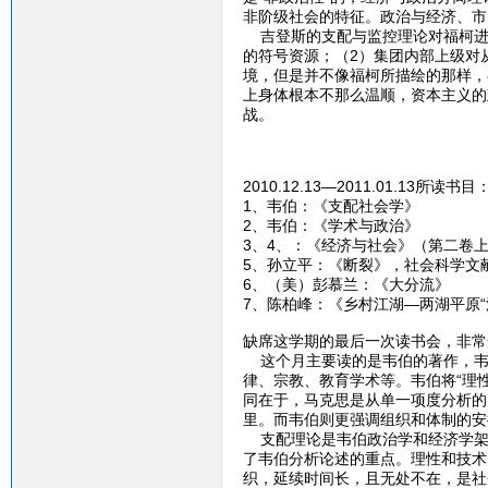
非阶级社会的特征。政治与经济、市
吉登斯的支配与监控理论对福柯进
的符号资源；（2）集团内部上级对
境，但是并不像福柯所描绘的那样，
上身体根本不那么温顺，资本主义的
战。
2010.12.13—2011.01.13所读书目
1、韦伯：《支配社会学》
2、韦伯：《学术与政治》
3、4、：《经济与社会》（第二卷
5、孙立平：《断裂》，社会科学文
6、（美）彭慕兰：《大分流》
7、陈柏峰：《乡村江湖—两湖平原“
缺席这学期的最后一次读书会，非常
这个月主要读的是韦伯的著作，韦
律、宗教、教育学术等。韦伯将“理
同在于，马克思是从单一项度分析的
里。而韦伯则更强调组织和体制的安
支配理论是韦伯政治学和经济学架
了韦伯分析论述的重点。理性和技术
织，延续时间长，且无处不在，是社