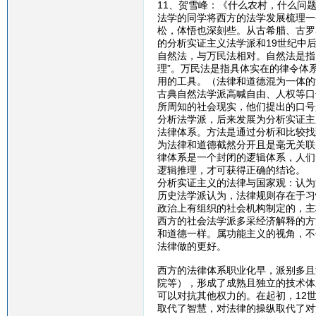
11、贺雪峰：《什么农村，什么问
法学的同学将西方的法学发展梳理一
松，体悟也深刻些。从古希腊、古罗
的分析实证主义法学派和19世纪中
自然法，与万民法相对。自然法是指
理”。万民法是指具体实在的律令体
用的工具。（法律和道德混为一体的
古典自然法学派高喊自由、人权等口
所周知的社会现实，他们提出的口号
分析法学派，后来发展为分析实证主
法律体系。方法是通过分析和比较找
为法律和道德截然分开且是毫无关联
律体系是一个封闭的逻辑体系，人们
逻辑推理，才可获得正确的结论。
分析实证主义的法律与国家观：认为
历史法学派认为，法律规则存在于习
政治上有组织的社会机构制定的，主
西方的社会法学派多采经济解释的方
和道德一样。属功能主义的视角，不
法律做的更好。
西方的法律体系职业化早，派别多且
院等），形成了成熟且独立的技术体
可以对抗其他权力的。在起初，12
取代了智慧，对法律的操纵取代了对