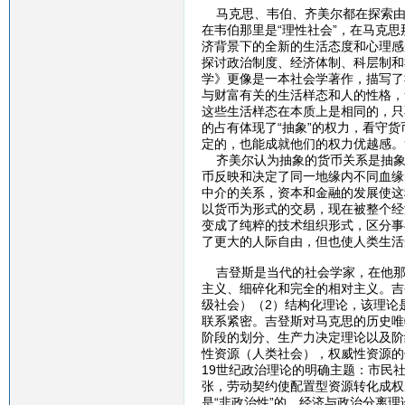
马克思、韦伯、齐美尔都在探索由
在韦伯那里是“理性社会”，在马克思
济背景下的全新的生活态度和心理感
探讨政治制度、经济体制、科层制和
学》更像是一本社会学著作，描写了
与财富有关的生活样态和人的性格，
这些生活样态在本质上是相同的，只
的占有体现了“抽象”的权力，看守
定的，也能成就他们的权力优越感。
齐美尔认为抽象的货币关系是抽象
币反映和决定了同一地缘内不同血缘
中介的关系，资本和金融的发展使这
以货币为形式的交易，现在被整个经
变成了纯粹的技术组织形式，区分事
了更大的人际自由，但也使人类生活
吉登斯是当代的社会学家，在他那里
主义、细碎化和完全的相对主义。吉
级社会）（2）结构化理论，该理论
联系紧密。吉登斯对马克思的历史唯
阶段的划分、生产力决定理论以及阶
性资源（人类社会），权威性资源的
19世纪政治理论的明确主题：市民
张，劳动契约使配置型资源转化成权
是“非政治性”的，经济与政治分离理