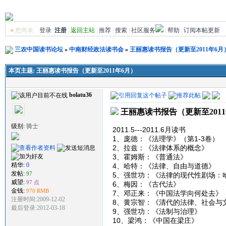
»
您尚未
登录
注册
|
返回主站
|
推荐
|
搜索
|
社区服务
|
帮助
|
订阅本帖更新
三农中国读书论坛
»
中南财经政法读书会
»
王丽惠读书报告（更新至2011年6月
本页主题:
王丽惠读书报告（更新至2011年6月）
bolatu36
王丽惠读书报告（更新至2011
级别:
骑士
2011.5---2011.6月读书
1、庞德：《法理学》（第1-3卷）
2、拉兹：《法律体系的概念》
3、霍姆斯：《普通法》
精华:
0
4、哈特：《法律、自由与道德》
发帖:
97
5、强世功：《法律的现代性剧场：
威望:
97 点
6、梅因：《古代法》
金钱:
970 RMB
7、邓正来：《中国法学向何处去》
注册时间:2009-12-02
8、黄宗智：《清代的法律、社会与
最后登录:2012-03-18
9、强世功：《法制与治理》
10、梁鸿：《中国在梁庄》