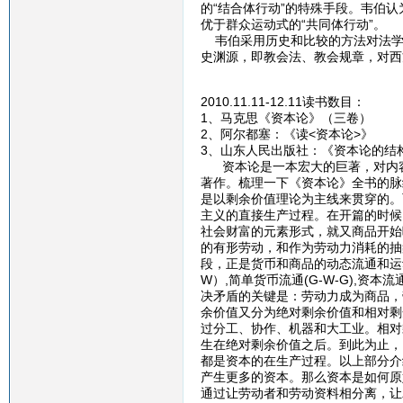
的“结合体行动”的特殊手段。韦伯
优于群众运动式的“共同体行动”。
韦伯采用历史和比较的方法对法学
史渊源，即教会法、教会规章，对西
2010.11.11-12.11读书数目：
1、马克思《资本论》（三卷）
2、阿尔都塞：《读<资本论>》
3、山东人民出版社：《资本论的结
资本论是一本宏大的巨著，对内容
著作。梳理一下《资本论》全书的脉
是以剩余价值理论为主线来贯穿的。
主义的直接生产过程。在开篇的时候
社会财富的元素形式，就又商品开始
的有形劳动，和作为劳动力消耗的抽
段，正是货币和商品的动态流通和运
W）,简单货币流通(G-W-G),资
决矛盾的关键是：劳动力成为商品，
余价值又分为绝对剩余价值和相对剩
过分工、协作、机器和大工业。相对
生在绝对剩余价值之后。到此为止，
都是资本的在生产过程。以上部分介
产生更多的资本。那么资本是如何原
通过让劳动者和劳动资料相分离，让