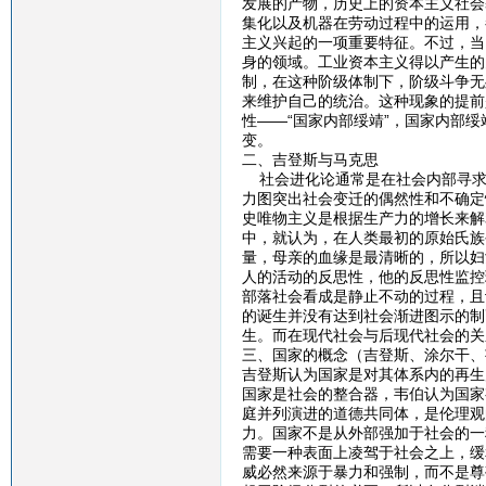
发展的产物，历史上的资本主义社会
集化以及机器在劳动过程中的运用，
主义兴起的一项重要特征。不过，当
身的领域。工业资本主义得以产生的
制，在这种阶级体制下，阶级斗争无
来维护自己的统治。这种现象的提前
性——“国家内部绥靖”，国家内部
变。
二、吉登斯与马克思
社会进化论通常是在社会内部寻求某
力图突出社会变迁的偶然性和不确定
史唯物主义是根据生产力的增长来解
中，就认为，在人类最初的原始氏族
量，母亲的血缘是最清晰的，所以妇
人的活动的反思性，他的反思性监控
部落社会看成是静止不动的过程，且
的诞生并没有达到社会渐进图示的制
生。而在现代社会与后现代社会的关
三、国家的概念（吉登斯、涂尔干、
吉登斯认为国家是对其体系内的再生
国家是社会的整合器，韦伯认为国家
庭并列演进的道德共同体，是伦理观
力。国家不是从外部强加于社会的一
需要一种表面上凌驾于社会之上，缓
威必然来源于暴力和强制，而不是尊