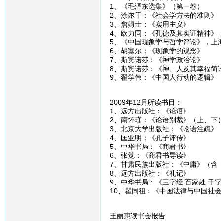
1、《毛泽东选集》（第一卷）
2、涂尔干：《社会学方法的准则》
3、詹姆士：《实用主义》
4、欧力同：《孔德及其实证精神》
5、《中国现象学与哲学评论》，上
6、胡塞尔：《现象学的观念》
7、斯宾诺莎：《神学政治论》
8、斯宾诺莎：《神、人及其幸福简
9、翟学伟：《中国人行动的逻辑》
2009年12月所读书目：
1、远方出版社：《论语》
2、南怀瑾：《论语别裁》（上、下
3、北京大学出版社：《论语注疏》
4、匡亚明：《孔子评传》
5、中华书局：《商君书》
6、张觉：《商君书导读》
7、甘肃民族出版社：《中庸》（含
8、远方出版社：《礼记》
9、中华书局：《三字经 百家姓 千字
10、瞿同祖：《中国法律与中国社
王丽惠读书会报告