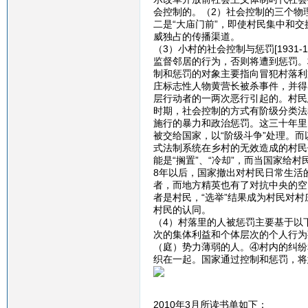
会控制的。（2）社会控制的三个物
二是“大庙门前”，即使村民集中和
威独占的传播渠道。
（3）小村的社会控制与惩罚[1931
监督邻居的行为，否则将遭到惩罚。
制和惩罚的对象主要指向冒犯村落利
庄标志性人物黄营长被杀事件，并得
层行动者的一两次恶行引起的。村民
时期，社会控制的方式有阶级分类法
施行的暴力和政治惩罚。这三十年里
被交给国家，以“阶级斗争”处理。
式法制系统在乡村的无效造成的村民
能是“搁置”、“冷却”，而当国家给
8年以后，国家撤出对村民日常生活
者，而地方精英也有了对抗中央的空间
者是村民，“选举”结果成为村民对
村民的认同。
（4）村落里的人被惩罚主要基于以
次的集体利益和个体层次的个人行为
（庭）势力薄弱的人。④村内的纠纷
织在一起。国家通过控制和惩罚，将
2010年3月所读书单如下：