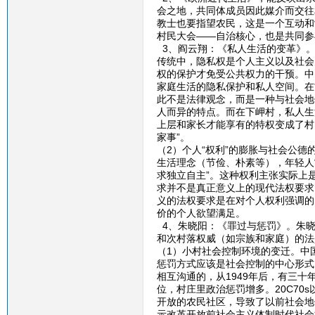
会之地，共同体成员因此媒介而交往
教士也要指望农民，这是一个互动和
村民大会——自治核心，也是共同参
3、阎云翔：《私人生活的变革》。
传统中，隐私权是个人主义以及社会
权的保护才免受公共权力的干预。中
家庭生活的隐私保护和私人空间。在
此不是法律观念，而是一种与社会地
人而异的特点。而在下岬村，私人生
上层和家长才能享有的特权变成了村
家事”。
（2）个人“权利”的膨胀与社会公
生活理念（节俭、朴素等），年轻人
求独立自主”。这种权利主张实际上
求并不是真正意义上的现代法权要求
义的法权要求是在对个人权利强调的
价的个人欲望满足。
4、朱晓阳：《罪过与惩罚》。朱晓
和次村落权威（如宗族和家庭）的法
（1）小村社会控制环境的变迁。中
惩罚方式应该是社会控制的中心形式
相互沟通的，从1949年后，有三
位，村庄里政治惩罚增多。20C7
开放的农民社区，导致了以前社会地
示改革开放前社会主义体制时代社会