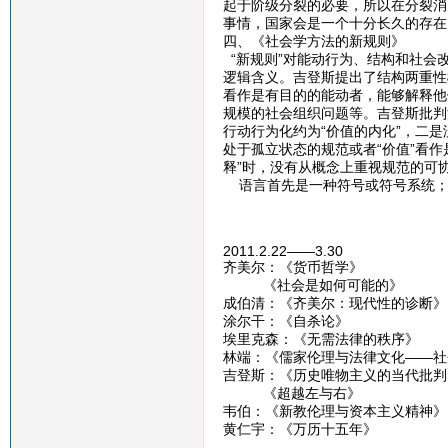
起于阶级分裂的必要，所以在分裂消
事情，国家会是一个十分长久的存在
四、《社会学方法的新规则》
“新规则”对能动行为、结构和社会
逻辑含义。吉登斯提出了结构两重性
看作是有目的的能动者，能够解释他
规模的社会组织问题等。吉登斯批判
行动行为化约为“价值的内化”，二
处于孤立状态的规范或者“价值”看
释”时，没有从概念上重视规范的可
语言首先是一种符号或符号系统；但
2011.2.22——3.30
齐美尔：《货币哲学》
《社会是如何可能的》
成伯清：《齐美尔：现代性的诊断》
涂尔干：《自杀论》
埃里克森：《无需法律的秩序》
林端：《儒家伦理与法律文化——社
吉登斯：《历史唯物主义的当代批判
《超越左与右》
韦伯：《新教伦理与资本主义精神》
黄仁宇：《万历十五年》