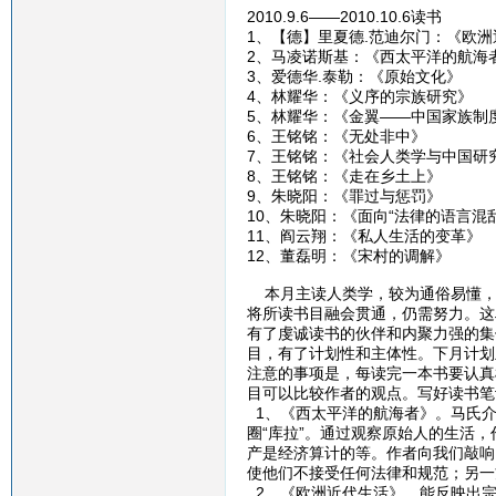
2010.9.6——2010.10.6读书
1、【德】里夏德.范迪尔门：《欧
2、马凌诺斯基：《西太平洋的航海
3、爱德华.泰勒：《原始文化》
4、林耀华：《义序的宗族研究》
5、林耀华：《金翼——中国家族制
6、王铭铭：《无处非中》
7、王铭铭：《社会人类学与中国研
8、王铭铭：《走在乡土上》
9、朱晓阳：《罪过与惩罚》
10、朱晓阳：《面向“法律的语言混
11、阎云翔：《私人生活的变革》
12、董磊明：《宋村的调解》
本月主读人类学，较为通俗易懂，
将所读书目融会贯通，仍需努力。这
有了虔诚读书的伙伴和内聚力强的集
目，有了计划性和主体性。下月计划
注意的事项是，每读完一本书要认真
目可以比较作者的观点。写好读书笔
1、《西太平洋的航海者》。马氏介
圈“库拉”。通过观察原始人的生活
产是经济算计的等。作者向我们敲响
使他们不接受任何法律和规范；另一
2、《欧洲近代生活》，能反映出宗