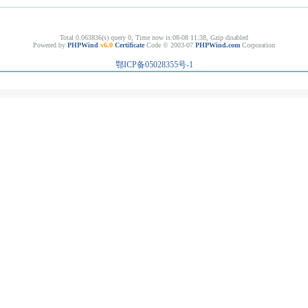
Total 0.063836(s) query 0, Time now is:08-08 11:38, Gzip disabled
Powered by
PHPWind
v6.0
Certificate
Code © 2003-07
PHPWind.com
Corporation
鄂ICP备05028355号-1