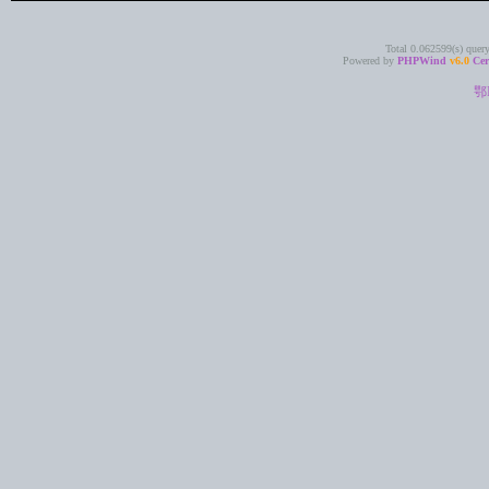
Total 0.062599(s) quer
Powered by
PHPWind
v6.0
Cer
鄂I