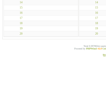
14
14
15
15
16
16
17
17
18
18
19
19
20
20
Total 0.097865(s) quer
Powered by
PHPWind
v6.0
Cer
鄂I