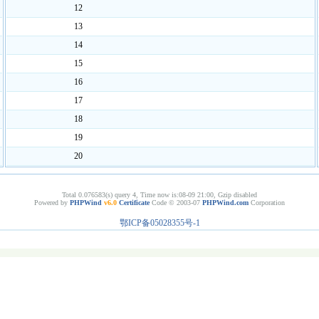
12
13
14
15
16
17
18
19
20
Total 0.076583(s) query 4, Time now is:08-09 21:00, Gzip disabled
Powered by
PHPWind
v6.0
Certificate
Code © 2003-07
PHPWind.com
Corporation
鄂ICP备05028355号-1