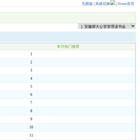
无图版
|
风格切换
|
Home首页
本月热门推荐
1
2
3
4
5
6
7
8
9
10
11