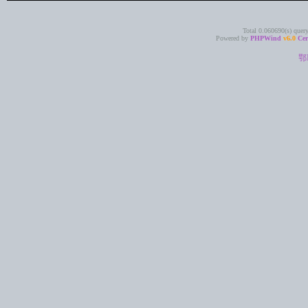
Total 0.060690(s) quer
Powered by
PHPWind
v6.0
Cer
鄂I