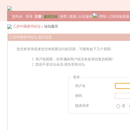
»
您尚未
登录
注册
|
返回主站
|
推荐
|
搜索
|
社区服务
|
帮助
|
订阅本帖更新
三农中国读书论坛
» 论坛提示
三农中国读书论坛 提示信息
您没有登录或者您没有权限访问此页面，可能有如下几个原因:
用户组权限：你所属的用户组没有发表回复的权限!
您还不是论坛会员,请先登录论坛
登录
用户名
密码
隐身登录
是