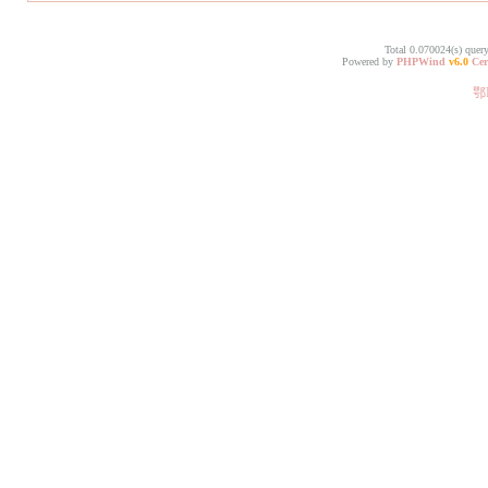
Total 0.070024(s) quer
Powered by
PHPWind
v6.0
Cer
鄂I