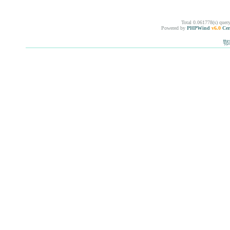
Total 0.061778(s) quer
Powered by
PHPWind
v6.0
Cer
鄂I