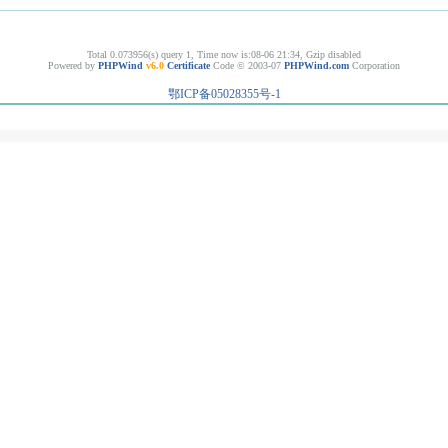
Total 0.073956(s) query 1, Time now is:08-06 21:34, Gzip disabled
Powered by
PHPWind
v6.0
Certificate
Code © 2003-07
PHPWind.com
Corporation
鄂ICP备05028355号-1