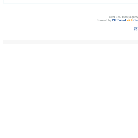
Total 0.074888(s) quer
Powered by
PHPWind
v6.0
Cer
鄂I