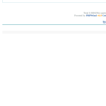
Total 0.068429(s) quer
Powered by
PHPWind
v6.0
Cer
鄂I