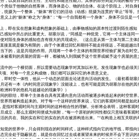
分，以及自我的自主性、主动性和随意性能力。其余的部分则是共现的被给予性，
一个类似于他物的自然客体，而身体是心、物的结合体。在这个阶段上，对自身
统摄为一个整体，“躯体”将它们的活动（动感）统摄为连贯的“举止”等等。当
义上的“躯体”称之为“身体”：“每一个自我都有一个身体”，身体不仅仅是
础上，即在实在想象和虚构想象的基础上，由事物感知的原本性过渡到陌生感知
本己感知中所占的比重更大。胡塞尔说，“同感是一种统觉，它将一个主体连同
即使对陌生身体的感知也含有很大的共现成分。（这点是从第一主体与第二主体
的直接直观是极为有限的，由于个体通过回忆和期待不能走得很远，不能超越出
同当下的，这是共现的作用。共现将一个单个主体的有限世界经验扩展为在时空
像未被看到的房屋的背面一样，都被纳入到我赋予这个世界或赋予这个房屋的意
流中的一个横切面，所以需要动态现象学对其加以补充。发生现象学也必须关
关项、对每一个意义构成物，我们都可以探问它的本质意义史。
面，即时空一体性，他从一个动态的层面去论述意向活动的发生。（最初看胡塞
个月还有一本《内时间意识现象学》没能读上，也有可能是因为胡塞尔在他的其
《欧洲科学的危机与超越论的现象学》）
间的联结，即单个主体各自具有其通向意向活动而被逐步构造起来的时空世界
间世界而被构造起来的。对于每一个这样的世界来说，它们的客观时间都是如此
，是指对客观时间与主观时间的这种相合性的理解。分析将会表明，这种客观
旦成立，那么主观时间便成为依附，“每一个原初的时间性都仅只意味着客观时
活的共在、我的实在和它的实在的共在被原构造出来。”“在构造上相互关联的
在知觉的世界中，只会得到现在的时间样式，这种样式指向它的地平线，即指向
状态完全处于隐蔽状态，就是你在回忆过去或者展望未来的时候并不会下意识的