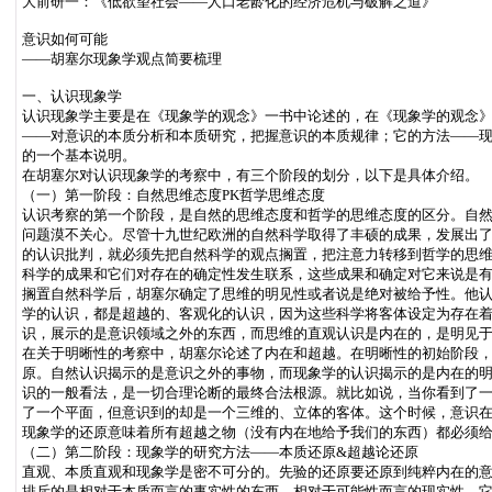
大前研一：《低欲望社会——人口老龄化的经济危机与破解之道》
意识如何可能
——胡塞尔现象学观点简要梳理
一、认识现象学
认识现象学主要是在《现象学的观念》一书中论述的，在《现象学的观念
——对意识的本质分析和本质研究，把握意识的本质规律；它的方法——
的一个基本说明。
在胡塞尔对认识现象学的考察中，有三个阶段的划分，以下是具体介绍。
（一）第一阶段：自然思维态度PK哲学思维态度
认识考察的第一个阶段，是自然的思维态度和哲学的思维态度的区分。自
问题漠不关心。尽管十九世纪欧洲的自然科学取得了丰硕的成果，发展出
的认识批判，就必须先把自然科学的观点搁置，把注意力转移到哲学的思
科学的成果和它们对存在的确定性发生联系，这些成果和确定对它来说是有
搁置自然科学后，胡塞尔确定了思维的明见性或者说是绝对被给予性。他
学的认识，都是超越的、客观化的认识，因为这些科学将客体设定为存在
识，展示的是意识领域之外的东西，而思维的直观认识是内在的，是明见
在关于明晰性的考察中，胡塞尔论述了内在和超越。在明晰性的初始阶段
原。自然认识揭示的是意识之外的事物，而现象学的认识揭示的是内在的
识的一般看法，是一切合理论断的最终合法根源。就比如说，当你看到了
了一个平面，但意识到的却是一个三维的、立体的客体。这个时候，意识在
现象学的还原意味着所有超越之物（没有内在地给予我们的东西）都必须
（二）第二阶段：现象学的研究方法——本质还原&超越论还原
直观、本质直观和现象学是密不可分的。先验的还原要还原到纯粹内在的
排斥的是相对于本质而言的事实性的东西，相对于可能性而言的现实性。