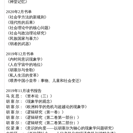
《神堂记忆》
2020年2月书单
《社会学方法的新规则》
《现代性的后果》
《社会理论中的核心问题》
《社会与政治理论研究》
《民族国家与暴力》
《弱者的武器》
2019年12月书单
《内时间意识现象学》
《人在宇宙中的地位》
《胡塞尔与舍勒》
《私人生活的变革》
《喂养中国小皇帝：事物、儿童和社会变迁》
2019年11月读书报告
马 克 思：《资本论（三）》
胡 塞 尔：《现象学的观念》
胡 塞 尔：《欧洲科学的危机与超越论的现象学》
胡 塞 尔：《逻辑研究（第一卷）》
胡 塞 尔：《逻辑研究（第二卷第一部分）》
胡 塞 尔：《逻辑研究（第二卷第二部分）》
倪 梁 康：《意识的向度——以胡塞尔为轴心的现象学问题研究》