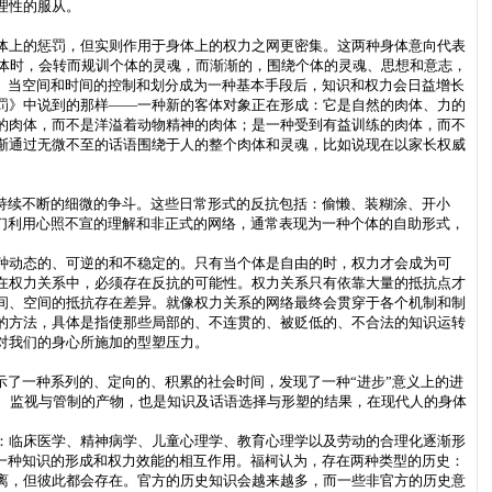
理性的服从。
体上的惩罚，但实则作用于身体上的权力之网更密集。这两种身体意向代表
体时，会转而规训个体的灵魂，而渐渐的，围绕个体的灵魂、思想和意志，
。当空间和时间的控制和划分成为一种基本手段后，知识和权力会日益增长
罚》中说到的那样——一种新的客体对象正在形成：它是自然的肉体、力的
的肉体，而不是洋溢着动物精神的肉体；是一种受到有益训练的肉体，而不
渐通过无微不至的话语围绕于人的整个肉体和灵魂，比如说现在以家长权威
持续不断的细微的争斗。这些日常形式的反抗包括：偷懒、装糊涂、开小
们利用心照不宣的理解和非正式的网络，通常表现为一种个体的自助形式，
种动态的、可逆的和不稳定的。只有当个体是自由的时，权力才会成为可
在权力关系中，必须存在反抗的可能性。权力关系只有依靠大量的抵抗点才
间、空间的抵抗存在差异。就像权力关系的网络最终会贯穿于各个机制和制
的方法，具体是指使那些局部的、不连贯的、被贬低的、不合法的知识运转
对我们的身心所施加的型塑压力。
示了一种系列的、定向的、积累的社会时间，发现了一种“进步”意义上的进
、监视与管制的产物，也是知识及话语选择与形塑的结果，在现代人的身体
着：临床医学、精神病学、儿童心理学、教育心理学以及劳动的合理化逐渐形
一种知识的形成和权力效能的相互作用。福柯认为，存在两种类型的历史：
离，但彼此都会存在。官方的历史知识会越来越多，而一些非官方的历史意