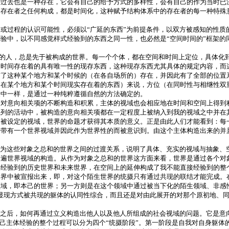
种过去也是一种存在，它会有自己的给予方式的多样性，会有自己的作为当时已
的存在者之任何构成，都是时间化，这种赋予结构体系中的存在者的每一种特殊
或过程的认识可能性，必须以“广延的东西”为前提条件，以双方被感知的性质
验中，以不同感觉样式经验到的东西之同一性，也必然是“空间时间的”框架的
的人，总是先于被构成的世界。每一个个体，都在空间和时间上定位，具体化
个时间存在着的具有唯一性的现存东西，这种现存东西尤其具体的规定内容，而
有了这种某个地方和某个时候的（在各自场所的）存在，并因此有了全部的位置
（在某个地方和某个时间现实存在着的东西）来说，方位（在同时性与相继性双
验中一样，是通过一种纯粹遵循自然的方法确定的。
对意向相关项的不断构造和积累，主体的视域也会相应地在时间和空间上得到积
系列的活动中，被构造的意向相关项都在一定程度上被纳入到我的视域之中并在
同被设定的视域，世界的命题才获得其本质的意义。正是由此人们才能看到：每
带有一个世界视域并因此作为世界性的而被意识到。由这个主体构造出来的并且
作为这些对象之总和的世界之间的过渡关系，说明了具体、充实的视域与抽象、
普遍世界视域的构造。从作为对象之总和的世界这方面来看，世界是通过各个对
接经验到的历史世界和未来世界，在空间上的延伸构成了我不能直接经验到的整
世界中被宣报出来，即，对这个陌生世界的统摄只有通过共现的联结才能完成。
域，即本己的世界；另一方则是在这个领域中通过被当下化的陌生领域、非感
显现方式被共现的躯体的认同性综合，而且还是对由此展开的对那个原初地、
域之后，如何再通过立义构造出他人以及他人所组成的社会视域的问题。它是意
本己主体经验的整个过程可以分为四个“统摄阶段”。第一阶段是自我对自身躯体