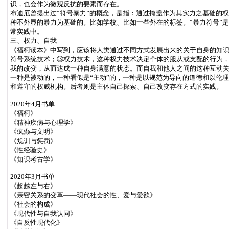
识，也会作为微观反抗的要素而存在。
布迪厄曾提出过“符号暴力”的概念，是指：通过掩盖作为其实力之基础的
种不外显的暴力为基础的。比如学校、比如一些外在的标签。“暴力符号”
常实践中。
三、权力、自我
《福柯读本》中写到，应该将人类通过不同方式发展出来的关于自身的知识
符号系统技术；③权力技术，这种权力技术决定个体的服从或支配的行为
我的改变，从而达成一种自身满意的状态。而自我和他人之间的这种互动
一种是被动的，一种看似是“主动”的，一种是以规范为导向的道德和以伦
和遵守的权威机构。后者则是主体自己探索、自己改变存在方式的实践。
2020年4月书单
《福柯》
《精神疾病与心理学》
《疯癫与文明》
《规训与惩罚》
《性经验史》
《知识考古学》
2020年3月书单
《超越左与右》
《亲密关系的变革——现代社会的性、爱与爱欲》
《社会的构成》
《现代性与自我认同》
《自反性现代化》