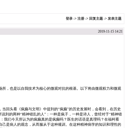
登录
->
注册
->
回复主题
->
发表主题
2019-11-15 14:21
场所，也是以自我技术为核心的微观对抗的根基。以下将由微观权力和微观
当回头看《疯癫与文明》中提到的“疯癫”的历史发展时，会看到，在历史
所说到的两种“精神错乱的人”：一种是疯子，一种是诗人，曾经对于“精神错
思：我们今天所认为的疯癫真的是疯癫吗？医生的话语是真理吗？在福柯看
自己是病人的观念，从而服从于这种规训。在这种精神病学的知识和理性的