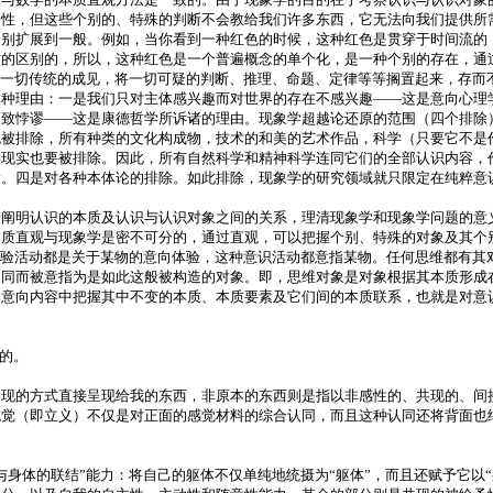
予性，但这些个别的、特殊的判断不会教给我们许多东西，它无法向我们提供所
个别扩展到一般。例如，当你看到一种红色的时候，这种红色是贯穿于时间流的
质的区别的，所以，这种红色是一个普遍概念的单个化，是一种个别的存在，通
斥一切传统的成见，将一切可疑的判断、推理、命题、定律等等搁置起来，存而
三种理由：一是我们只对主体感兴趣而对世界的存在不感兴趣——这是意向心理
导致悖谬——这是康德哲学所诉诸的理由。现象学超越论还原的范围（四个排除
也被排除，所有种类的文化构成物，技术的和美的艺术作品，科学（只要它不是
类现实也要被排除。因此，所有自然科学和精神科学连同它们的全部认识内容，
除。四是对各种本体论的排除。如此排除，现象学的研究领域就只限定在纯粹意
步阐明认识的本质及认识与认识对象之间的关系，理清现象学和现象学问题的意
本质直观与现象学是密不可分的，通过直观，可以把握个别、特殊的对象及其个
体验活动都是关于某物的意向体验，这种意识活动都意指某物。任何思维都有其
不同而被意指为是如此这般被构造的对象。即，思维对象是对象根据其本质形成
的意向内容中把握其中不变的本质、本质要素及它们间的本质联系，也就是对意
析的。
体现的方式直接呈现给我的东西，非原本的东西则是指以非感性的、共现的、间
觉（即立义）不仅是对正面的感觉材料的综合认同，而且这种认同还将背面也纳
身体的联结”能力：将自己的躯体不仅单纯地统摄为“躯体”，而且还赋予它以