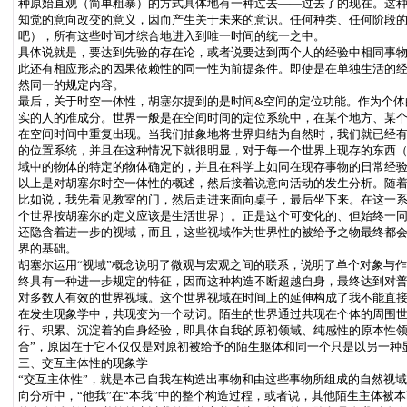
种原始直观（简单粗暴）的方式具体地有一种过去——过去了的现在。这
知觉的意向改变的意义，因而产生关于未来的意识。任何种类、任何阶段
吧），所有这些时间才综合地进入到唯一时间的统一之中。
具体说就是，要达到先验的存在论，或者说要达到两个人的经验中相同事物
此还有相应形态的因果依赖性的同一性为前提条件。即使是在单独生活的经
然同一的规定内容。
最后，关于时空一体性，胡塞尔提到的是时间&空间的定位功能。作为个体
实的人的准成分。世界一般是在空间时间的定位系统中，在某个地方、某
在空间时间中重复出现。当我们抽象地将世界归结为自然时，我们就已经
的位置系统，并且在这种情况下就很明显，对于每一个世界上现存的东西
域中的物体的特定的物体确定的，并且在科学上如同在现存事物的日常经
以上是对胡塞尔时空一体性的概述，然后接着说意向活动的发生分析。随着
比如说，我先看见教室的门，然后走进来面向桌子，最后坐下来。在这一
个世界按胡塞尔的定义应该是生活世界）。正是这个可变化的、但始终一
还隐含着进一步的视域，而且，这些视域作为世界性的被给予之物最终都会
界的基础。
胡塞尔运用“视域”概念说明了微观与宏观之间的联系，说明了单个对象与
终具有一种进一步规定的特征，因而这种构造不断超越自身，最终达到对
对多数人有效的世界视域。这个世界视域在时间上的延伸构成了我不能直
在发生现象学中，共现变为一个动词。陌生的世界通过共现在个体的周围
行、积累、沉淀着的自身经验，即具体自我的原初领域、纯感性的原本性领
合”，原因在于它不仅仅是对原初被给予的陌生躯体和同一个只是以另一种
三、交互主体性的现象学
“交互主体性”，就是本己自我在构造出事物和由这些事物所组成的自然视
向分析中，“他我”在“本我”中的整个构造过程，或者说，其他陌生主体被