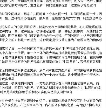
流逝的东西，最初达到自身呈现（达到直接的自明性）的方式，然后，预期
意义以它的时间形式，通过包罗一切的普遍的综合（这里应该算是空间
的时间空间框架，形态在共同时间上分布的同一性，时间顺序的同一性，因
同一性。这种框架必须是同一的东西，是感性“显现方式”的一切差别当中必
到现实的人的心灵层面的话，就是作为在空间和时间世界中心心理物理的现
这种内容，由于这种位置，彷佛注定是唯一的，并且只能以同一东西的形式
系统。即空间和时间（或更确切地合在一起说，空间时间性）这些词所表示
重意义上的）都是一种规定，这种规定是仅仅通过作为在物理自然的物体领
累和扩展，一个在时间和空间上连续伸展的“世界视域”对我们显现出来。
其中占有一个位置。每一个个体的最大可能视域就是我们通常说的世界（这
一个世界性的被给予性性都是在一个视域的如何之中的被给予性，在视域中
始终与主体有关的世界视域也被胡塞尔称为“生活世界”，它是所有客观世
空乏的视域之间的过渡关系。从个别对象这方面来看，对对象视域的构造始
象视域的连续构造而被构造出来的一个总体视域。这个视域是一个匿名的、
个现实世界。
在这里，被联结的有两方，一方是具体自我在不间断的生动性中发展、前
性的领域，即陌生的世界。胡塞尔之所以将这种联结也称之为“认同性的综
同时又是共现地被给予的和被证实的自然的认同性综合。
向性分析在社会历史领域中的运用。在胡塞尔所做的与交互性主体有关的意
的立义或统摄。在还原到本己的、内在的体验领域之后，与“他人”构造有关