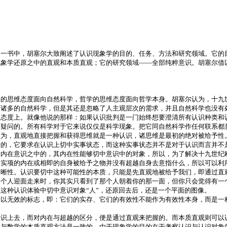
》一书中，胡塞尔大致阐述了认识现象学的目的、任务、方法和研究领域。它的
现象学还原之中的直观和本质直观；它的研究领域——全部纯粹意识。胡塞尔借
然的思维态度面向自然科学，哲学的思维态度面向哲学本身。胡塞尔认为，十九
了诸多的自然科学，但是其还是忽略了人主观层次的需求，并且自然科学也没有
维态度上。就像他说的那样：如果认识批判是一门始终想要澄清所有认识种类和
疑问的。所有科学对于它来说仅仅是科学现象。把它同自然科学作任何联系都意
认为，直观地直接把握和获得思维就是一种认识，诸思维是最初的绝对被给予性
着的，它要求在认识上切中实事状态，而这种实事状态并不是对于认识而言并不
于内在意识之中的，其内在性能够切中意识中的对象，所以，为了解决十九世纪
，实项的内在或相即的自身被给予之物并没有超越自身去意指什么，所以可以利
明晰性。认识要切中这种可能性的本质，只能是先直观地被给予我们，即通过直
一个人迎面走来时，你其实只看到了那个人朝着你的那一面，但你只会觉得有一
这种认识体验中切中意识对象“人”，还原回去后，还是一个平面的图像。
给以无效的标志，即：它们的实存、它们的有效性不能作为有效性本身，而是一
意识上去，而对内在与超越的区分，便是通过直观来把握的。而本质直观则可以
它与数学的本质直观方法是一致的。由于现象学的目的在于考察认识与认识对象