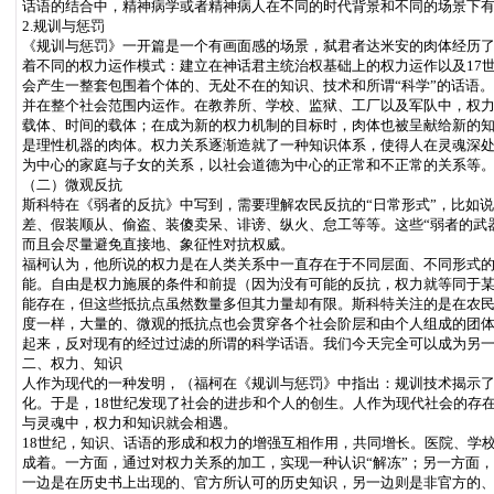
话语的结合中，精神病学或者精神病人在不同的时代背景和不同的场景下
2.规训与惩罚
《规训与惩罚》一开篇是一个有画面感的场景，弑君者达米安的肉体经历
着不同的权力运作模式：建立在神话君主统治权基础上的权力运作以及17
会产生一整套包围着个体的、无处不在的知识、技术和所谓“科学”的话语
并在整个社会范围内运作。在教养所、学校、监狱、工厂以及军队中，权
载体、时间的载体；在成为新的权力机制的目标时，肉体也被呈献给新的
是理性机器的肉体。权力关系逐渐造就了一种知识体系，使得人在灵魂深
为中心的家庭与子女的关系，以社会道德为中心的正常和不正常的关系等
（二）微观反抗
斯科特在《弱者的反抗》中写到，需要理解农民反抗的“日常形式”，比如
差、假装顺从、偷盗、装傻卖呆、诽谤、纵火、怠工等等。这些“弱者的武
而且会尽量避免直接地、象征性对抗权威。
福柯认为，他所说的权力是在人类关系中一直存在于不同层面、不同形式
能。自由是权力施展的条件和前提（因为没有可能的反抗，权力就等同于
能存在，但这些抵抗点虽然数量多但其力量却有限。斯科特关注的是在农
度一样，大量的、微观的抵抗点也会贯穿各个社会阶层和由个人组成的团
起来，反对现有的经过过滤的所谓的科学话语。我们今天完全可以成为另
二、权力、知识
人作为现代的一种发明，（福柯在《规训与惩罚》中指出：规训技术揭示了
化。于是，18世纪发现了社会的进步和个人的创生。人作为现代社会的存
与灵魂中，权力和知识就会相遇。
18世纪，知识、话语的形成和权力的增强互相作用，共同增长。医院、学
成着。一方面，通过对权力关系的加工，实现一种认识“解冻”；另一方面
一边是在历史书上出现的、官方所认可的历史知识，另一边则是非官方的