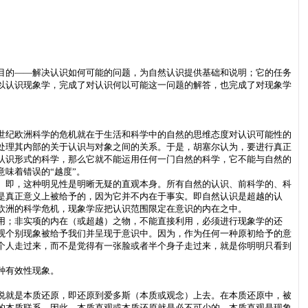
目的——解决认识如何可能的问题，为自然认识提供基础和说明；它的任务
以认识现象学，完成了对认识何以可能这一问题的解答，也完成了对现象学
世纪欧洲科学的危机就在于生活和科学中的自然的思维态度对认识可能性的
处理其内部的关于认识与对象之间的关系。于是，胡塞尔认为，要进行真正
认识形式的科学，那么它就不能运用任何一门自然的科学，它不能与自然的
味着错误的“越度”。
。即，这种明见性是明晰无疑的直观本身。所有自然的认识、前科学的、科
是真正意义上被给予的，因为它并不内在于事实。即自然认识是超越的认
欧洲的科学危机，现象学应把认识范围限定在意识的内在之中。
用；非实项的内在（或超越）之物，不能直接利用，必须进行现象学的还
观个别现象被给予我们并呈现于意识中。因为，作为任何一种原初给予的意
个人走过来，而不是觉得有一张脸或者半个身子走过来，就是你明明只看到
种有效性现象。
说就是本质还原，即还原到爱多斯（本质或观念）上去。在本质还原中，被
的本质联系，因此，本质直观或本质还原就是必不可少的。本质直观是现象