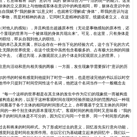
它意味着将“我的”’意识与“我的”躯体综合为一个活的统一的能力。这里
躯体的立义原则上与他物或客体在意识中的构造相同，即，躯体在意识中的
自我赋予“我的躯体”以意义时，也就将它理解成“身体”，即我的意识与这
一个事物，而是对精神的表达，它同时又是精神的器官。统摄或者立义，在这
（对他人的感知），并且构造出超越原本性（无论是事物感知的原本性，还
一个显现的世界与一个被体现的身体共现出来”。可见，在这里，只有身体是
的联结，即从自我到他人的联结。）
我的本己及其所属，所以会存在一种当下化的经验方式，这个当下化的方式
上无限的世界统觉，在这个统觉中虽然包含着极多的、占有极大比例的间接
义中去。（通过共现，从微观层次上的个体走到宏观层次上的世界。）
注意向活动和意向相关项的两极：一方面，发生现象学需要探讨“意识的历
尔的书的时候有感觉到他提到了时空一体性，也是想读完他的书以后以时空
他书中只提到了时间空间性这个名词，他把这个名词当作一个一般概念去
。“每一个这样的世界都是在其主体的发生中作为它们的现象统一而被构造
被构造起来的，以至于这种客观时间在现时经验所能达到的范围内以一种现
时间奠基于各个主体的相同的时间形式之上，亦即奠基于交互主体的共同时
间的一种个别主体的原本显现方式”。客观时间的构造同时又意味着：“我的
单子的时间共体是不可分的，因为它们与同一个世界、同一个时间形式的构
过去和将来的时间样式。为了形成对过去的意义，回忆首先实行意向功能，
感觉到这是时间在发挥作用。在以它们为基础建立起来的回忆中，我们以一