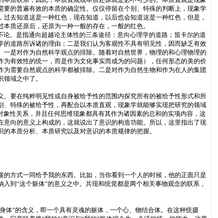
需要的普遍有效的本质的确定性。仅仅停留在个别、特殊的判断上，现象学
，过去知道这是一种红色，现在知道，以后也会知道这是一种红色，但是，
过本质还原后，还原为一种一般的存在，一般的红色。
不论。是指通向超越论主体性的三条途径：意向心理学的道路；笛卡尔的道
学的道路所诉诸的理由；二是我们认为客观性不具有明见性，因而缺乏有效
）一是对作为自然科学观点的排除。随着对自然世界，物理的和心理物理的
作为有效性的统一，而是作为文化事实而成为的问题），任何形态的美的价
作为需要自然观点的科学都被排除。二是对作为自然生物和作为在人的集团
识领域之中了。
义。要在纯粹明见性或自身被给予性的范围内探究所有的被给予性形式和所
别、特殊的被给予性，再配合以本质直观，现象学就能够实现把研究的领域
对象性关系，并且任何思维现象都具有其作为诸因素的总和的实项内容，这
在意向的意义上构成的，这就说出了意识的构造功能。所以，这里指出了现
识的本质分析、本质研究以及对意识的本质规律的把握。
接的方式一同给予我的东西。比如，当你看到一个人的时候，他的正面只是
入到“这个躯体”的意义之中。共现和统觉都是两个相关事物观念的联系，
“身体”的含义，即一个具有灵魂的躯体，一个心、物结合体。在这种统摄