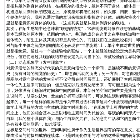
中，原本的部分是直接显现给我的物体的部分及其运动的部分，亦即动感部
是指从躯体到身体的联结，在胡塞尔的概念中，躯体不同于身体，躯体是
构造必须回溯到原初感知之上。原初感知将感性材料，如头部、四肢、躯干，
个躯体的结合。我可以通过我的意识来操纵和指挥这个躯体。胡塞尔将这个意
里就是指意识与身体的联结。（这点其实就是从躯体到身体的联结。）
其次，在陌生感知中还意味着“联想的统觉”，它表明统觉能够在联想的基
是本己经验的原本性）范围的“他人”。共现的成分在这里比在事物感知和
被体现的，陌生主体及其意识都是共现性的。而且我们在上面已经看到，
对与陌生主体之统觉相同的情况还表现在“世界统觉”上：单个主体对世界
就是指统觉。通过与一个被经验物的联结，一个未被经验物被设定为是共
成分，但它们通过共现的联结都被设定为共同当下的。未被经验的世界就
（二）动态现象学（发生现象学）
对意识活动的静态分析代表的只是意向活动的一个瞬间，是连续不断的意识
史（所有可能的统觉的历史）”，即意向活动的历史；另一方面，对意向相
胡塞尔对意向活动的发生分析不仅停留在时间层面上，还扩展到了空间层
一体性为主题来写报告的，但是读完以后没有总结出来，有可能是因为这
用，好像没有明确阐述时间和空间的联系。本部分的空间时间主要是摘自
先说时间，胡塞尔认为，发生的分析可以到时间，可以到主观时间和客观时
起来的，每一个这样的世界都是作为带有过去和将来这两个开放视域的时
象学上可理解的方式与主体的现象学时间相合。”在现象学上可理解的方式
间之上，他们的相合基本上是以牺牲主观时间为代价的。客观的时间形式一
自我（我的整个具体自我）与陌生自我的共在、我的意向生活和它的意向生
造有着本质的联系”，如此等等。
世界是空间时间的世界，空间时间性属于作为生活世界固有的存在意义。
即由滞留与前摄构成的连续体。但是时间化作用与时间的这些最初的萌芽