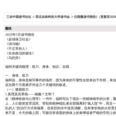
三农中国读书论坛
->
西北农林科技大学读书会
->
任雨薇读书报告2（更新至2020
薇纸
2020年5月读书报告
《必须保卫社会》
《词与物》
《不正常的人》
《生命政治的诞生》
《乌托邦》
福柯关键词梳理：权力、身体、知识、自我
一、身体、权力
福柯说，身体是铭写事件的场所，因为身体的可塑性全部来自于外部，来
反抗两个方面展开对这几个关键词的叙述。
（一）微观权力
1.真理及其界线——疯癫？文明？
在《精神疾病与心理学》一书中，福柯写出了现在一些精神病学的分类，看
上，人们曾把贫苦流民、罪犯和精神错乱者全部隔离到“疯人院”中，而且一
乱的人”的治疗方式有隔离，也有扔到水中使其清醒，也有拿炽热的火炬烫
来不是，今天的疯人院，可能没有表面的身体上的束缚或者严格的空间上