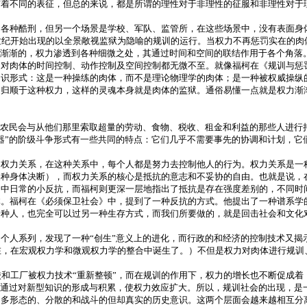
有着不同的表征，但总的来说，都是所谓的理性对于非理性的征服和非理性对于
了各种酷刑，但另一个场景是学校、军队、监管所，在这些场景中，没有表面身
世纪开始出现的以全景敞视监狱为隐喻的规训的运行。当权力不再惩罚实在的肉
。渐渐的，权力渗透到各种细微之处，其通过时间和空间的联结作用于各个角落
力对肉体的时间控制、动作控制及空间控制都无微不至。就像福柯在《规训与惩
知识形式：这是一种操练的肉体，而不是理论物理学的肉体；是一种被权威操纵
处归顺于这种权力，这样的灵魂本身就是肉体的监狱。通俗易懂一点就是权力渐
。
说农民会与从他们那里索取超量的劳动、食物、税收、租金和利益的那些人进行
器”的阶级斗争形式有一些共同的特点：它们几乎不需要事先的协调和计划，它
的权力关系，在这种关系中，每个人都是努力去控制他人的行为。权力关系是一
某种身体决断），而权力关系的核心是抵抗的意志和不妥协的自由。也就是说，
民中日常的小反抗，而福柯则更深一层地指出了抵抗是存在强度差别的，不同时
体。福柯在《必须保卫社会》中，提到了一种反抗的方式。他提出了一种谱系学
一种人，也完全可以过另一种生存方式，而我们所要做的，就是回击社会和文化
个人系列，发现了一种“创生”意义上的进化，而行政的和经济的控制技术又揭
在，在宏观权力学和微观权力学的整合中诞生了。）不但是权力对肉体进行规训
校和工厂被权力技术“重新整顿”，而在规训的作用下，权力的增长也不断促成
，通过对新型知识的形成与积累，使权力效应扩大。所以，规训社会的出现，是
、多形态的、分散的和战斗的但却真实的历史意识。这两个层面会越来越相互分