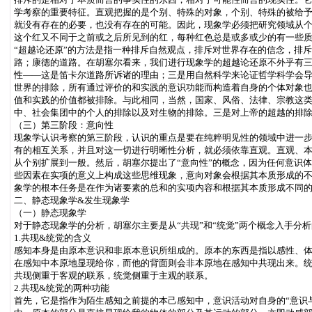
学考察的重要特征。直观把握的是个别、特殊的对象，个别、特殊的被给
就没有存在的必要，也没有存在的可能。因此，现象学必须把研究领域从
这个红又不同于之前或之后所见到的红，每种红色总是或多或少的有一些
“超越论还原”的方法是指一种排斥自然观点，排斥对世界存在的信念，排
路；康德的道路。在胡塞尔看来，我们进行现象学的超越论还原不外乎有
性——这是笛卡尔道路所诉诸的理由；三是用自然科学来论证哲学科学会
世界的排除，所有通过评价的和实践的意识功能而构造着自身的个体对象
值和实践的价值都被排除。与此相同，当然，国家、风俗、法律、宗教这
中、社会集团中的个人的排除以及对生物的排除。三是对上帝的超越的排
（三）第三阶段：意向性
现象学认识考察的第三阶段，认识的重点是要在纯粹明见性的领域中进一
有的相互关系，并且对这一切进行明晰性分析，就必须依靠直观。直观、
从个别扩展到一般。然后，胡塞尔提出了“意向性”的概念，因为任何意识
些因素在实项的意义上构成这些思维现象，意向对象会根据其本质形成的
象学的根本任务是在作为诸要素的总和的实项内容和根据其本质形成不同
二、静态现象学&发生现象学
（一）静态现象学
对于静态现象学的分析，胡塞尔主要是从“共现”和“统觉”两个概念入手分
1.共现&统觉的含义
感知本身是由原本意识和非原本意识所组成的。原本的东西是指以感性、
在感知中本原地显现给你，而他的背面则会非本原地在感知中共现出来。统
共现侧重于客观的联系，统觉侧重于主观的联系。
2.共现&统觉的两种功能
首先，它是指作为陌生感知之前提的本己感知中，意识活动对自身的“意识与