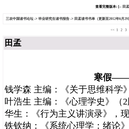
查看完整版本: [--
田孟
三农中国读书论坛
->
毕业研究生读书报告
->
田孟读书书单（更新至2012年6月29
<<
1
2
3
田孟
寒假——2
钱学森 主编：《关于思维科学
叶浩生 主编：《心理学史》（
华生：《行为主义讲演录》，
铁钦纳：《系统心理学：绪论