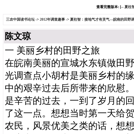
查看完整版本: [--
夏柱
三农中国读书论坛
->
2012年调查趣事
->
夏柱智：接地气才有灵气—皖南的田野
陈文琼
一 美丽乡村的田野之旅
在皖南美丽的宣城水东镇做田
光调查点小胡村是美丽乡村的
中的艰辛过去后所带来的欣慰
是辛苦的过去，一到了岁月的
了这一点。想想当时第一天给
农民，风景优美之类的话，想