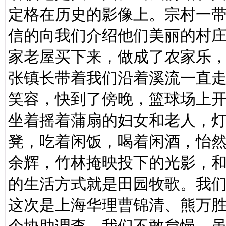
定格在历史的影像上。宗村一
信的向我们介绍他们美丽的村
家老屋买下来，做成了农家乐
张镇长带着我们沿着溪流一直
笑容，快到了傍晚，篮球场上
坐着摇着蒲扇的妇女和老人，
凳，吃着闲饭，喝着闲酒，怡
余辉，竹林掩映投下的光影，
的生活方式就是田园牧歌。我
这次是上海华理曹锦清、熊万胜