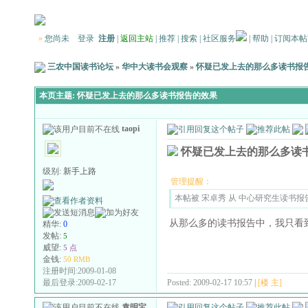
»
您尚未
登录
注册
|
返回主站
|
推荐
|
搜索
|
社区服务
|
帮助
|
订阅本帖
三农中国读书论坛
»
华中大读书会观察
»
怀疑已发上去的那么多读书报
本页主题:
怀疑已发上去的那么多读书报告的效果
taopi
怀疑已发上去的那么多读
级别:
新手上路
管理提醒：
本帖被 宋卓秀 从 中心研究生读书报告 复
从那么多的读书报告中，我只看
精华:
0
发帖:
5
威望:
5 点
金钱:
50 RMB
注册时间:2009-01-08
Posted: 2009-02-17 10:57 |
[楼 主]
最后登录:2009-02-17
袁明宝