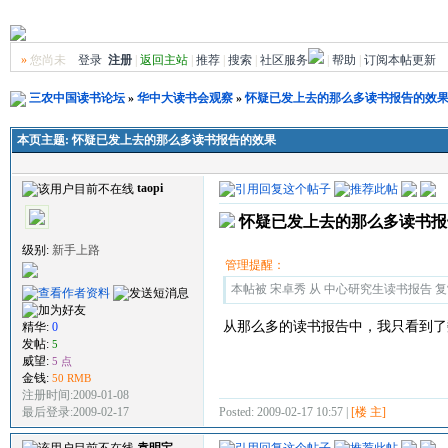
»
您尚未
登录
注册
|
返回主站
|
推荐
|
搜索
|
社区服务
|
帮助
|
订阅本帖更新
三农中国读书论坛
»
华中大读书会观察
»
怀疑已发上去的那么多读书报告的效
本页主题:
怀疑已发上去的那么多读书报告的效果
taopi
怀疑已发上去的那么多读书报
级别:
新手上路
管理提醒：
本帖被 宋卓秀 从 中心研究生读书报告 复制到
从那么多的读书报告中，我只看到了
精华:
0
发帖:
5
威望:
5 点
金钱:
50 RMB
注册时间:2009-01-08
Posted: 2009-02-17 10:57 |
[楼 主]
最后登录:2009-02-17
袁明宝