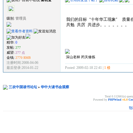
级别:
管理员
我们的目标 “十年华工现象” 质量
共勉 共厉 共进步。。。。。。。
精华:
0
发帖:
277
威望:
277 点
深山老林 闭关修炼
金钱:
2770 RMB
注册时间:2008-04-06
Posted: 2009-02-18 22:41 |
1 楼
最后登录:2014-01-22
三农中国读书论坛
»
华中大读书会观察
Total 0.112661(s) quer
Powered by
PHPWind
v6.0
Cer
鄂I