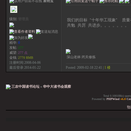
袁明宝
级别:
管理员
我们的目标 “十年华工现象” 质
共勉 共厉 共进步。。。。。。。
精华:
0
发帖:
277
威望:
277 点
深山老林 闭关修炼
金钱:
2770 RMB
注册时间:2008-04-06
Posted: 2009-02-18 22:41 |
1 楼
最后登录:2014-01-22
三农中国读书论坛
»
华中大读书会观察
Total 0.100188(s) quer
Powered by
PHPWind
v6.0
Cer
鄂I