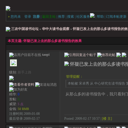
»
您尚未
登录
注册
|
返回主站
|
推荐
|
搜索
|
社区服务
|
帮助
|
订阅本帖更新
三农中国读书论坛
»
华中大读书会观察
»
怀疑已发上去的那么多读书报告的效
本页主题:
怀疑已发上去的那么多读书报告的效果
taopi
怀疑已发上去的那么多读书
级别:
新手上路
管理提醒：
本帖被 宋卓秀 从 中心研究生读书报告 复制到
从那么多的读书报告中，我只看到
精华:
0
发帖:
5
威望:
5 点
金钱:
50 RMB
注册时间:2009-01-08
Posted: 2009-02-17 10:57 |
[楼 主]
最后登录:2009-02-17