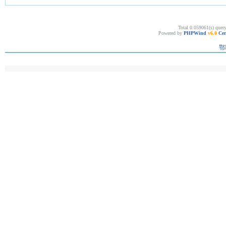
Total 0.059061(s) quer
Powered by
PHPWind
v6.0
Cer
鄂I