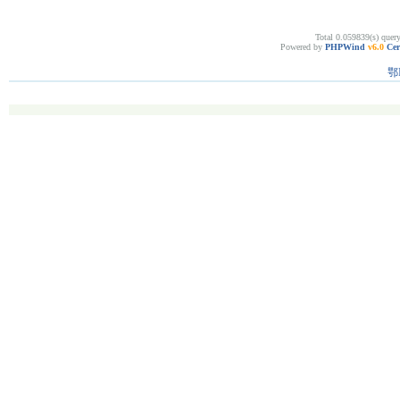
Total 0.059839(s) quer
Powered by
PHPWind
v6.0
Cer
鄂I